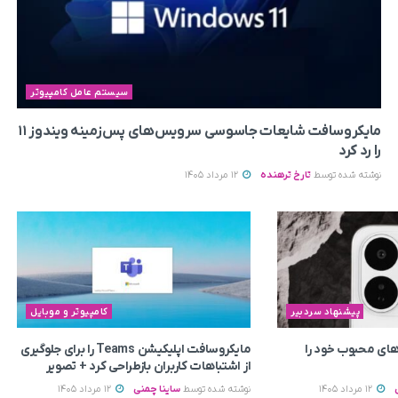
سیستم عامل کامپیوتر
مایکروسافت شایعات جاسوسی سرویس‌های پس‌زمینه ویندوز ۱۱
را رد کرد
نوشته شده توسط
تارخ ترهنده
12 مرداد 1405
پیشنهاد سردبیر
کامپیوتر و موبایل
ای محبوب خود را
مایکروسافت اپلیکیشن Teams را برای جلوگیری
از اشتباهات کاربران بازطراحی کرد + تصویر
12 مرداد 1405
نوشته شده توسط
ساینا چمنی
12 مرداد 1405