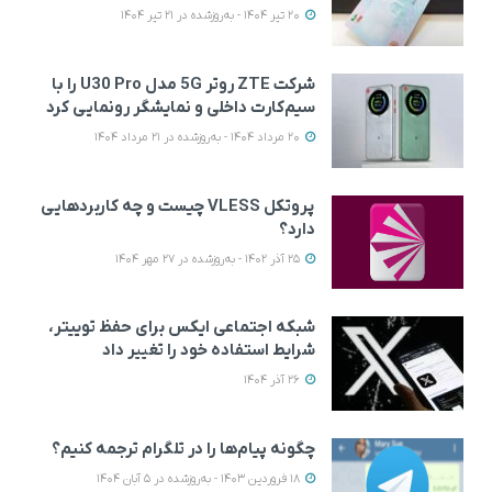
20 تیر 1404 - به‌روزشده در 21 تیر 1404
شرکت ZTE روتر 5G مدل U30 Pro را با
سیم‌کارت داخلی و نمایشگر رونمایی کرد
20 مرداد 1404 - به‌روزشده در 21 مرداد 1404
پروتکل VLESS چیست و چه کاربردهایی
دارد؟
25 آذر 1402 - به‌روزشده در 27 مهر 1404
شبکه اجتماعی ایکس برای حفظ توییتر،
شرایط استفاده خود را تغییر داد
26 آذر 1404
چگونه پیام‌ها را در تلگرام ترجمه کنیم؟
18 فروردین 1403 - به‌روزشده در 5 آبان 1404