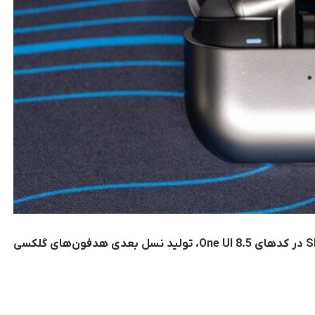
با شناسایی شماره مدل‌های SM-R540 و SM-R640 در کدهای One UI 8.5، تولید نسل بعدی هدفون‌های گلکسی