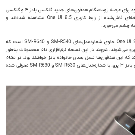
به گزارش تک‌ناک، سامسونگ در حال آماده‌سازی خود برای عرضه زودهنگام هدفون‌های جدید گلکسی بادز ۴ و گلکسی
بادز ۴ پرو است. این محصولات به‌تازگی در نسخه‌ای فاش‌شده از رابط کاربری One UI 8.5 مشاهده شده‌اند و
به چشم می‌خورد.
طبق گزارش اندروید اتوریتی، نسخه‌ فاش‌شده One UI 8.5 حاوی شماره‌مدل‌های SM-R540 و SM-R640 است که
‌ترتیب مربوط به گلکسی بادز ۴ و گلکسی بادز ۴ پرو می‌شوند. هرچند در این نسخه نرم‌افزاری نام محصولات به‌طور
د که این هدفون‌ها نسل بعدی خانواده بادز خواهند بود. در مقام
مقایسه، مدل‌های پیشین، گلکسی بادز ۳ و گلکسی بادز ۳ پرو، با شماره‌مدل‌های SM-R530 و SM-R630 معرفی شده