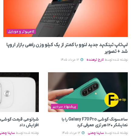
کامپیوتر و موبایل
لپ‌تاپ تینک‌پد جدید لنوو با کمتر از یک کیلو وزن راهی بازار اروپا
شد + تصویر
نوشته شده توسط
تارخ ترهنده
12 مرداد 1405
پیشنهاد سردبیر
سامسونگ گوشی Galaxy F70 Pro را با
شیائومی قیمت گوشی‌ه
نمایشگر ۱۲۰ هرتزی معرفی کرد
افزایش داد
نوشته شده توسط
ساینا چمنی
12 مرداد 1405
نوشته شده توسط
ساینا چمنی