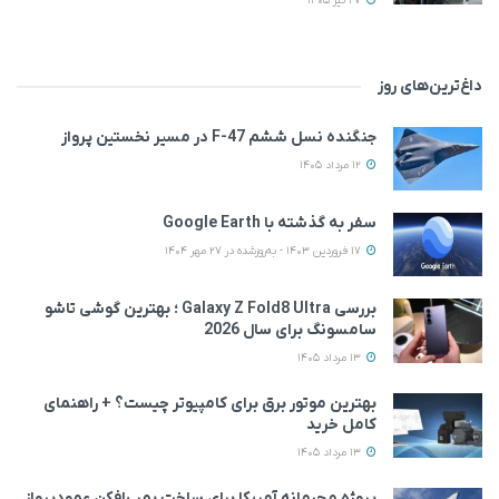
27 تیر 1405
داغ‌ترین‌های روز
جنگنده نسل ششم F-47 در مسیر نخستین پرواز
12 مرداد 1405
سفر به گذشته با Google Earth
17 فروردین 1403 - به‌روزشده در 27 مهر 1404
بررسی Galaxy Z Fold8 Ultra ؛ بهترین گوشی تاشو
سامسونگ برای سال 2026
13 مرداد 1405
بهترین موتور برق برای کامپیوتر چیست؟ + راهنمای
کامل خرید
13 مرداد 1405
پروژه محرمانه آمریکا برای ساخت بمب‌افکن عمودپرواز