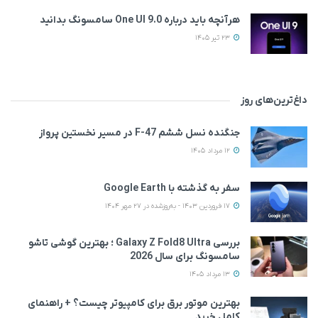
هرآنچه باید درباره One UI 9.0 سامسونگ بدانید
23 تیر 1405
داغ‌ترین‌های روز
جنگنده نسل ششم F-47 در مسیر نخستین پرواز
12 مرداد 1405
سفر به گذشته با Google Earth
17 فروردین 1403 - به‌روزشده در 27 مهر 1404
بررسی Galaxy Z Fold8 Ultra ؛ بهترین گوشی تاشو
سامسونگ برای سال 2026
13 مرداد 1405
بهترین موتور برق برای کامپیوتر چیست؟ + راهنمای
کامل خرید