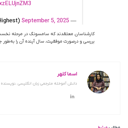
/xzELUjnZM3
September 5, 2025
— Highest (@TechHighest)
کارشناسان معتقدند که سامسونگ در مرحله نخست، ا
بررسی و درصورت موفقیت، سال آینده آن را به‌طور جها
اسما کلهر
دانش آموخته مترجمی زبان انگلیسی ،نویسنده ح
مطالب
مرتبط