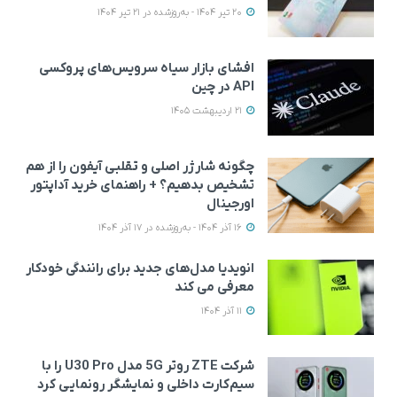
20 تیر 1404 - به‌روزشده در 21 تیر 1404
افشای بازار سیاه سرویس‌های پروکسی
API در چین
21 اردیبهشت 1405
چگونه شارژر اصلی و تقلبی آیفون را از هم
تشخیص بدهیم؟ + راهنمای خرید آداپتور
اورجینال
16 آذر 1404 - به‌روزشده در 17 آذر 1404
انویدیا مدل‌های جدید برای رانندگی خودکار
معرفی می کند
11 آذر 1404
شرکت ZTE روتر 5G مدل U30 Pro را با
سیم‌کارت داخلی و نمایشگر رونمایی کرد