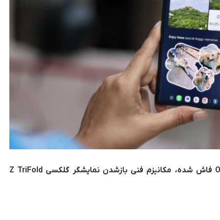
انیمیشن‌های جدیدی که از رابط کاربری One UI 8 فاش شده، مکانیزم فنی بازشدن نمایشگر گلکسی Z TriFold