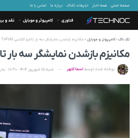
صفحه اصلی
همه اخبار
تبلیغات تکناک
درباره ما
تماس با ما
فناوری
کامپیوتر و موبایل
نقد و بر
تک ناک
»
کامپیوتر و موبایل
»
مکانیزم بازشدن نمایشگر سه بار تاشو گلکسی Z TriFold مشخص شد
مکانیزم بازشدن نمایشگر سه بار تاشو گلکسی ld
نوشته شده توسط
اسما کلهر
شنبه 15 شهریور 1404 - 18:30 - به‌روزشده در یکشنبه 16 شهریور 1404 - 07:06