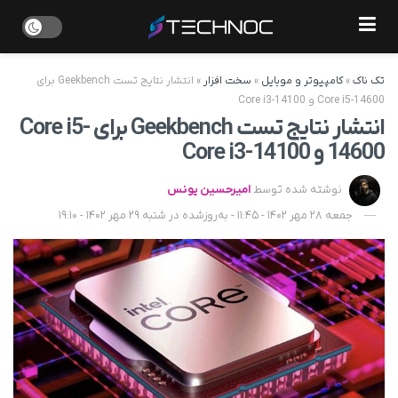
تک ناک
»
کامپیوتر و موبایل
»
سخت افزار
»
انتشار نتایج تست Geekbench برای
Core i5-14600 و Core i3-14100
انتشار نتایج تست Geekbench برای Core i5-
14600 و Core i3-14100
نوشته شده توسط
امیرحسین یونس
جمعه 28 مهر 1402 - 11:45 - به‌روزشده در شنبه 29 مهر 1402 - 19:10