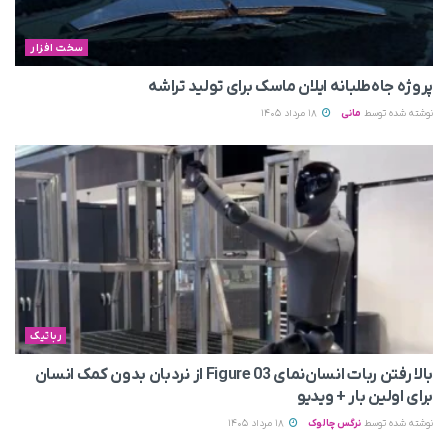
سخت افزار
پروژه جاه‌طلبانه ایلان ماسک برای تولید تراشه
نوشته شده توسط
مانی
18 مرداد 1405
رباتیک
بالا رفتن ربات انسان‌نمای Figure 03 از نردبان بدون کمک انسان
برای اولین بار + ویدیو
نوشته شده توسط
نرگس چالوک
18 مرداد 1405