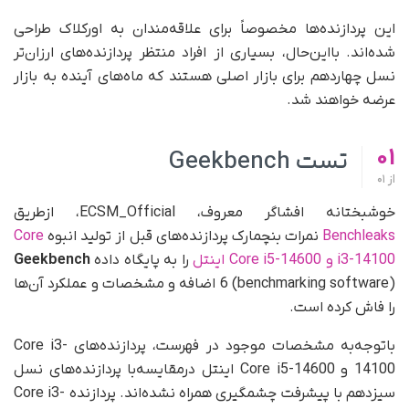
این پردازنده‌ها مخصوصاً برای علاقه‌مندان به اورکلاک طراحی
شده‌اند. با‌این‌حال، بسیاری از افراد منتظر پردازنده‌های ارزان‌تر
نسل چهاردهم برای بازار اصلی هستند که ماه‌های آینده به بازار
عرضه خواهند شد.
01
تست Geekbench
از
01
خوشبختانه افشاگر معروف، ECSM_Official، ازطریق
Benchleaks
نمرات بنچمارک پردازنده‌های قبل از تولید انبوه
Core
i3-14100 و Core i5-14600 اینتل
را به پایگاه داده
Geekbench
6 (benchmarking software) اضافه و مشخصات و عملکرد آن‌ها
را فاش کرده است.
با‌توجه‌به مشخصات موجود در فهرست، پردازنده‌های Core i3-
14100 و Core i5-14600 اینتل در‌مقایسه‌با پردازنده‌های نسل
سیزدهم با پیشرفت چشمگیری همراه نشده‌اند. پردازنده Core i3-