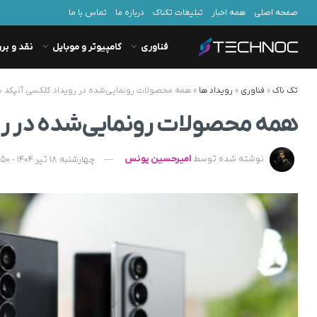
صفحه اصلی
همه اخبار
تبلیغات تکناک
درباره ما
تماس با ما
فناوری
کامپیوتر و موبایل
نقد و بر
تک ناک
»
فناوری
»
رویداد ها
»
همه محصولات رونمایی‌شده در رویداد گلکسی آنپکد
همه محصولات رونمایی‌شده در ر
نوشته شده توسط
امیرحسین یونس
چهارشنبه 18 تیر 1404 - 20:50 - به‌روزشده در شنبه 21 تیر 1404 - 10:38