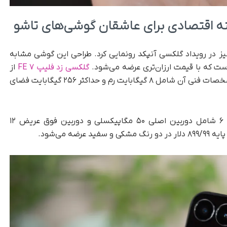
مسونگ از مدل Fan Edition گوشی زد فلیپ ۷ نیز در رویداد گلکسی آنپکد رونمایی کرد. طراحی این گوشی مشابه
گلکسی زد فلیپ ۷ FE
از
نمایشگر داخلی ۶/۷ اینچ استفاده می‌کند و دیگر مشخصات فنی آن شامل ۸ گیگابایت رم و حداکثر ۲۵۶ گیگابایت فضای
دوربین‌های این مدل نیز مشابه گلکسی زد فلیپ ۶ شامل دوربین اصلی ۵۰ مگاپیکسلی و دوربین فوق عریض ۱۲