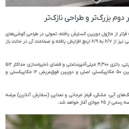
یرونی ۴/۱ اینچی که فراتر از ماژول دوربین گسترش یافته، تحولی در طراحی گوشی‌های
تاشو پوسته صدفی ایجاد کرده است. نمایشگر داخلی نیز از ۶/۷ به ۶/۹ اینچ افزایش یافته و ضخامت آن در حالت باز
این گوشی به پردازنده اگزینوس ۲۵۰۰، رم ۱۲ گیگابایتی، باتری ۴,۳۰۰ میلی‌آمپرساعتی و فضای ذخیره‌سازی حداکثر ۵۱۲
گیگابایتی مجهز است. دوربین‌های آن شامل دوربین ۵۰ مگاپیکسلی اصلی و دوربین فوق‌عریض ۱۲ مگاپیکسلی و
۷ با قیمت پایه ۱,۰۹۹/۹۹ دلار در رنگ‌های آبی، مشکی، قرمز مرجانی و نعنایی (سفارش آنلاین) عرضه
آغاز خواهد شد.