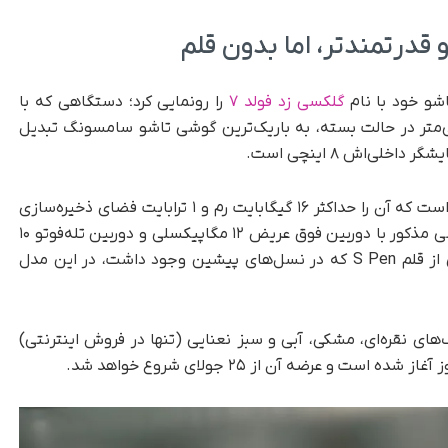
و خود با نام
گلکسی زد فولد ۷
را رونمایی کرد؛ دستگاهی که با
ها ۴/۲ میلی‌متر در حالت باز و ۸/۹ میلی‌متر در حالت بسته، به باریک‌ترین گوشی تاشو سامسونگ تبدیل
قلب تپنده این گوشی پردازنده اسنپدراگون ۸ الیت است که آن را حداکثر ۱۶ گیگابایت رم و ۱ ترابایت فضای ذخیره‌سازی
همراهی می‌کند. دوربین اصلی ۲۰۰ مگاپیکسلی گوشی مذکور با دوربین فوق عریض ۱۲ مگاپیکسلی و دوربین تله‌فوتو ۱۰
مگاپیکسلی همراه شده است. با‌این‌حال، پشتیبانی از قلم S Pen که در نسل‌های پیشین وجود داشت، در این مدل
با قیمت پایه ۱,۹۹۹/۹۹ دلار در رنگ‌های نقره‌ای، مشکی، آبی و سبز نعنایی (تنها در فروش اینترنتی)
 عرضه آن از ۲۵ جولای شروع خواهد شد.