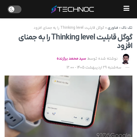
تک ناک
»
فناوری
»
گوگل قابلیت Thinking level را به جمنای افزود
گوگل قابلیت Thinking level را به جمنای
افزود
نوشته شده توسط
سید محمد برازنده
سه‌شنبه 29 اردیبهشت 1405 - 12:00