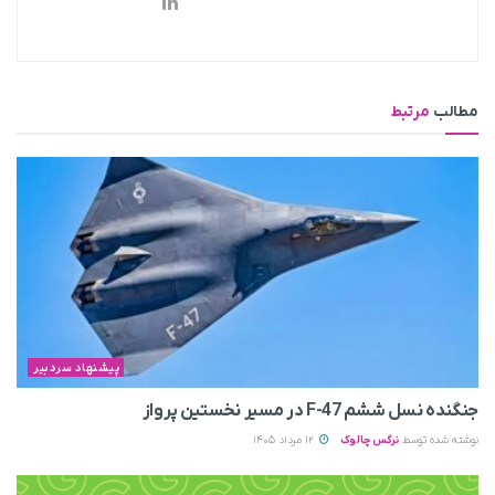
مطالب
مرتبط
پیشنهاد سردبیر
جنگنده نسل ششم F-47 در مسیر نخستین پرواز
نوشته شده توسط
نرگس چالوک
12 مرداد 1405