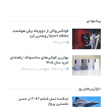
پیشنهادی
فولکس‌واگن از دوچرخه برقی هوشمند
Sport eBike رونمایی کرد
29 تیر 1405
بهترین گوشی‌های سامسونگ؛ راهنمای
خرید سال ۱۴۰۵
9 مرداد 1405 - به‌روزشده در 10 مرداد 1405
داغ‌ترین‌های روز
جنگنده نسل ششم F-47 در مسیر
نخستین پرواز