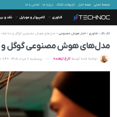
صفحه اصلی
همه اخبار
تبلیغات تکناک
درباره ما
تماس با ما
فناوری
کامپیوتر و موبایل
نقد و بر
تک ناک
»
فناوری
»
اخبار هوش مصنوعی
»
مدل‌های هوش مصنوعی گوگل و متا هک 
مدل‌های هوش مصنوعی گوگل و م
نوشته شده توسط
تارخ ترهنده
پنجشنبه 7 خرداد 1405 - 11:48
د