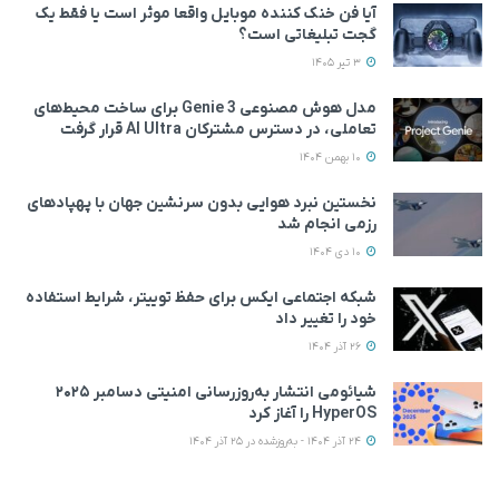
آیا فن خنک کننده موبایل واقعا موثر است یا فقط یک
گجت تبلیغاتی است؟
3 تیر 1405
مدل هوش مصنوعی Genie 3 برای ساخت محیط‌های
تعاملی، در دسترس مشترکان AI Ultra قرار گرفت
10 بهمن 1404
نخستین نبرد هوایی بدون سرنشین جهان با پهپادهای
رزمی انجام شد
10 دی 1404
شبکه اجتماعی ایکس برای حفظ توییتر، شرایط استفاده
خود را تغییر داد
26 آذر 1404
شیائومی انتشار به‌روزرسانی امنیتی دسامبر ۲۰۲۵
HyperOS را آغاز کرد
24 آذر 1404 - به‌روزشده در 25 آذر 1404