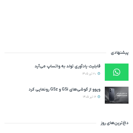
پیشنهادی
قابلیت یادآوری تولد به واتساپ می‌آید
20 تیر 1405
ویوو از گوشی‌های G5i و G5z رونمایی کرد
16 تیر 1405
داغ‌ترین‌های روز