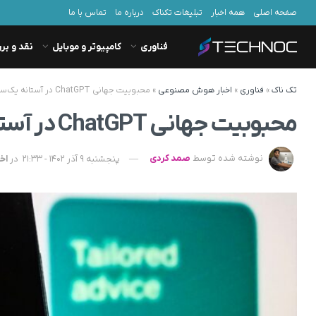
صفحه اصلی
همه اخبار
تبلیغات تکناک
درباره ما
تماس با ما
فناوری
کامپیوتر و موبایل
نقد و بر
تک ناک
»
فناوری
»
اخبار هوش مصنوعی
»
محبوبیت جهانی ChatGPT در آستانه یک‌سالگی
محبوبیت جهانی ChatGPT در آستانه یک‌سالگی
نوشته شده توسط
صمد کردی
پنجشنبه 9 آذر 1402 - 21:33
در
اخ