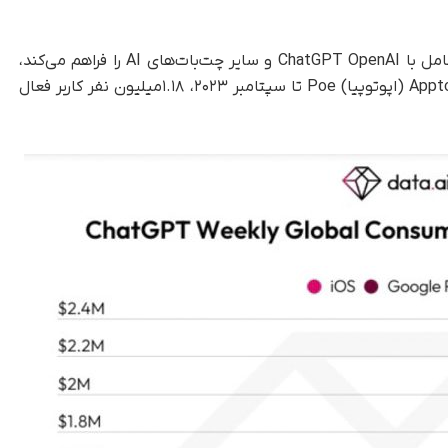
همچنین، برنامه‌های دیگر مانند Poe که امکان تعامل با ChatGPT OpenAI و سایر چت‌بات‌های AI را فراهم می‌کند،
رشد فراوانی تجربه کرده‌اند. بر‌اساس داده‌های Apptoppia (اپوتوپیا) Poe تا سپتامبر ۲۰۲۳، ۱.۱۸میلیون نفر کاربر فعال