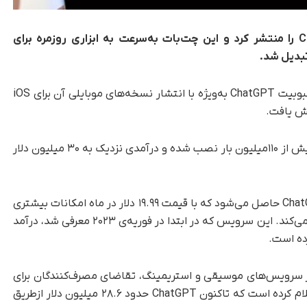
یک سال پیش، شرکت OpenAI چت‌بات ChatGPT را منتشر کرد و این چت‌بات به‌سرعت به ابزاری روزمره برای
بدیل شد.
، محبوبیت ChatGPT به‌ویژه با انتشار نسخه‌های موبایلی آن برای iOS
بر‌اساس گزارش‌های data.ai، این نسخه‌ها تا‌کنون بیش از ۱۱۰‌میلیون بار نصب شده و درآمدی نزدیک به ۳۰ میلیون دلار
درآمد اصلی این برنامه‌ها ازطریق اشتراک ChatGPT Plus حاصل می‌شود که با قیمت ۱۹.۹۹ دلار در ماه امکانات بیشتری
مانند دسترسی سریع‌تر و قابلیت‌های جدید را فراهم می‌کند. این سرویس که در ابتدا در فوریه‌ی ۲۰۲۳ معرفی شد، درآمد
ده است.
سایر سرویس‌های موسیقی و استریمینگ، تقاضای مصرف‌کنندگان برای
ChatGPS Plus همچنان چشمگیر است. data.ai اعلام کرده است که تاکنون ChatGPT حدود ۲۸.۶ میلیون دلار ازطریق