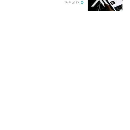
26 آذر 1404