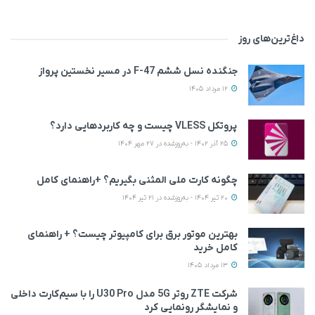
داغ‌ترین‌های روز
جنگنده نسل ششم F-47 در مسیر نخستین پرواز
12 مرداد 1405
پروتکل VLESS چیست و چه کاربردهایی دارد؟
25 آذر 1402 - به‌روزشده در 27 مهر 1404
چگونه کارت ملی المثنی بگیریم؟ +راهنمای کامل
20 تیر 1404 - به‌روزشده در 21 تیر 1404
بهترین موتور برق برای کامپیوتر چیست؟ + راهنمای
کامل خرید
13 مرداد 1405
شرکت ZTE روتر 5G مدل U30 Pro را با سیم‌کارت داخلی
و نمایشگر رونمایی کرد