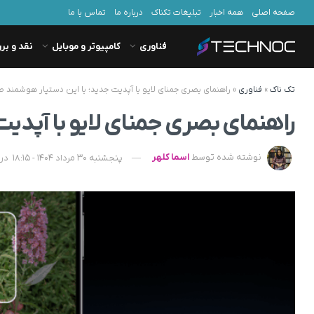
صفحه اصلی
همه اخبار
تبلیغات تکناک
درباره ما
تماس با ما
فناوری
کامپیوتر و موبایل
نقد و بر
تک ناک
»
فناوری
»
راهنمای بصری جمنای لایو با آپدیت جدید؛ با این دستیار هوشمند 
راهنمای بصری جمنای لایو با آپدی
نوشته شده توسط
اسما کلهر
پنجشنبه 30 مرداد 1404 - 18:15
در