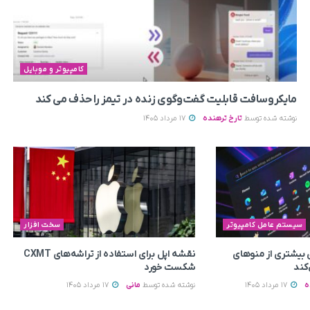
کامپیوتر و موبایل
مایکروسافت قابلیت گفت‌وگوی زنده در تیمز را حذف می‌ کند
نوشته شده توسط
تارخ ترهنده
17 مرداد 1405
سیستم عامل کامپیوتر
سخت افزار
بیشتری از منوهای
نقشه اپل برای استفاده از تراشه‌های CXMT
شکست خورد
ه
17 مرداد 1405
نوشته شده توسط
مانی
17 مرداد 1405