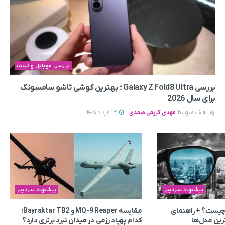
بررسی موبایل و تبلت
بررسی Galaxy Z Fold8 Ultra ؛ بهترین گوشی تاشو سامسونگ
برای سال 2026
نوشته شده توسط
مهدی کریمی صمدی
13 مرداد 1405
پیشنهاد سردبیر
پیشنهاد سردبیر
چیست؟ + راهنمای
مقایسه MQ-9 Reaper و Bayraktar TB2؛
رین مدل‌ها
کدام پهپاد رزمی در میدان نبرد برتری دارد؟