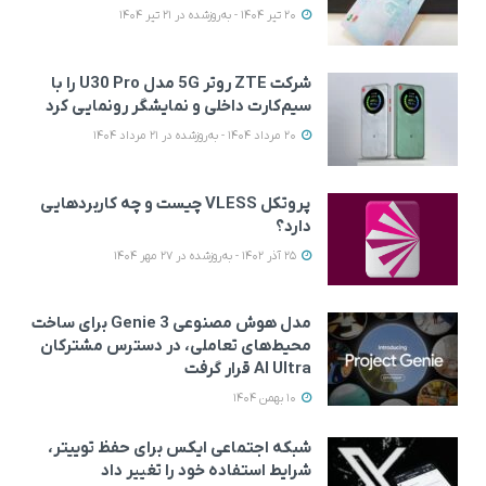
20 تیر 1404 - به‌روزشده در 21 تیر 1404
شرکت ZTE روتر 5G مدل U30 Pro را با
سیم‌کارت داخلی و نمایشگر رونمایی کرد
20 مرداد 1404 - به‌روزشده در 21 مرداد 1404
پروتکل VLESS چیست و چه کاربردهایی
دارد؟
25 آذر 1402 - به‌روزشده در 27 مهر 1404
مدل هوش مصنوعی Genie 3 برای ساخت
محیط‌های تعاملی، در دسترس مشترکان
AI Ultra قرار گرفت
10 بهمن 1404
شبکه اجتماعی ایکس برای حفظ توییتر،
شرایط استفاده خود را تغییر داد