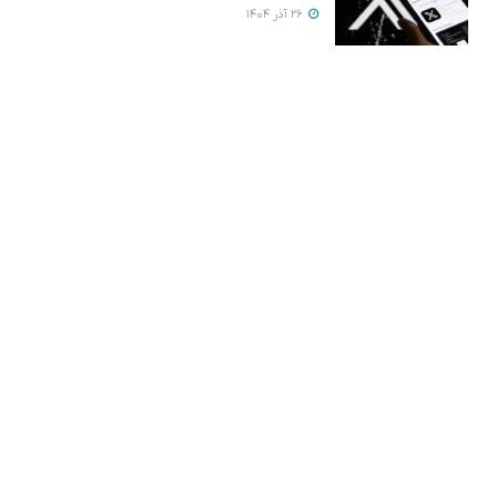
26 آذر 1404