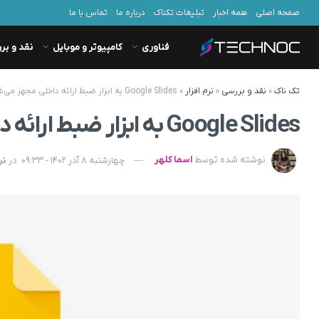
صفحه اصلی
همه اخبار
تبلیغات تکناک
درباره ما
تماس با ما
فناوری
کامپیوتر و موبایل
نقد و بر
تک ناک
»
نقد و بررسی
»
نرم افزار
»
Google Slides به ابزار ضبط ارائه داخلی مجهز می‌شود
Google Slides به ابزار ضبط ارائه داخلی مجهز می‌شود
نوشته شده توسط
اسما کلهر
چهارشنبه 8 آذر 1402 - 09:33
در
نر