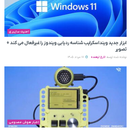
امنیت سایبری
ابزار جدید وینداسکرایب شناسه ردیابی ویندوز را غیرفعال می‌ کند +
تصویر
نوشته شده توسط
تارخ ترهنده
17 مرداد 1405
اخبار هوش مصنوعی