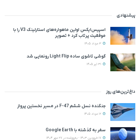
پیشنهادی
اسپیس‌ایکس اولین ماهواره‌های استارلینک V3 را با
موفقیت پرتاب کرد + تصویر
3 مرداد 1405
گوشی تاشوی ساده Light Flip رونمایی شد
31 تیر 1405
داغ‌ترین‌های روز
جنگنده نسل ششم F-47 در مسیر نخستین پرواز
12 مرداد 1405
سفر به گذشته با Google Earth
17 فروردین 1403 - به‌روزشده در 27 مهر 1404