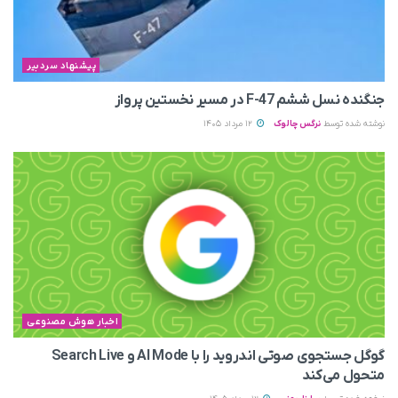
پیشنهاد سردبیر
جنگنده نسل ششم F-47 در مسیر نخستین پرواز
نوشته شده توسط
نرگس چالوک
12 مرداد 1405
اخبار هوش مصنوعی
گوگل جستجوی صوتی اندروید را با AI Mode و Search Live
متحول می‌کند