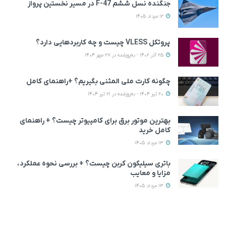
جنگنده نسل ششم F-47 در مسیر نخستین پرواز
12 مرداد 1405
پروتکل VLESS چیست و چه کاربردهایی دارد؟
25 آذر 1402 - به‌روزشده در 27 مهر 1404
چگونه کارت ملی المثنی بگیریم؟ +راهنمای کامل
20 تیر 1404 - به‌روزشده در 21 تیر 1404
بهترین موتور برق برای کامپیوتر چیست؟ + راهنمای
کامل خرید
13 مرداد 1405
باتری سیلیکون کربن چیست؟ + بررسی نحوه عملکرد،
مزایا و معایب
13 مرداد 1405