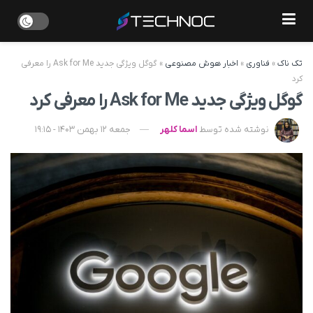
تک ناک
»
فناوری
»
اخبار هوش مصنوعی
»
گوگل ویژگی جدید Ask for Me را معرفی
کرد
گوگل ویژگی جدید Ask for Me را معرفی کرد
نوشته شده توسط
اسما کلهر
جمعه 12 بهمن 1403 - 19:15