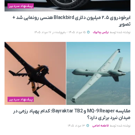
پیشنهاد سردبیر
ابرخودروی ۲.۵ میلیون دلاری Blackbird هنسی رونمایی شد +
تصویر
نوشته شده توسط
نرگس چالوک
15 مرداد 1405 - به‌روزشده در 17 مرداد 1405
پیشنهاد سردبیر
مقایسه MQ-9 Reaper و Bayraktar TB2؛ کدام پهپاد رزمی در
میدان نبرد برتری دارد؟
نوشته شده توسط
فاطمه امامی
13 مرداد 1405