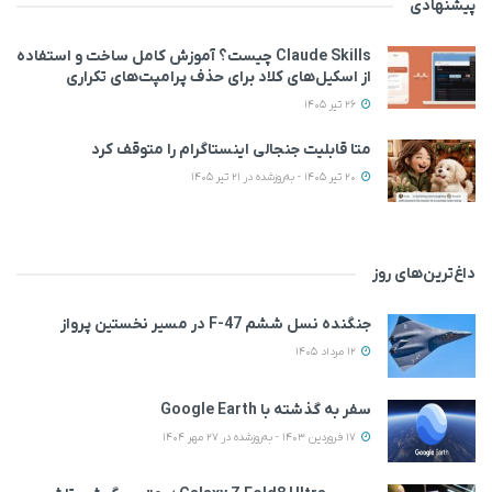
پیشنهادی
Claude Skills چیست؟ آموزش کامل ساخت و استفاده
از اسکیل‌های کلاد برای حذف پرامپت‌های تکراری
26 تیر 1405
متا قابلیت جنجالی اینستاگرام را متوقف کرد
20 تیر 1405 - به‌روزشده در 21 تیر 1405
داغ‌ترین‌های روز
جنگنده نسل ششم F-47 در مسیر نخستین پرواز
12 مرداد 1405
سفر به گذشته با Google Earth
17 فروردین 1403 - به‌روزشده در 27 مهر 1404