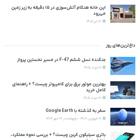
این خانه‌ هنگام آتش‌سوزی در ۱۵ دقیقه به زیر زمین
می‌رود
22 تیر 1405
داغ‌ترین‌های روز
جنگنده نسل ششم F-47 در مسیر نخستین پرواز
12 مرداد 1405
بهترین موتور برق برای کامپیوتر چیست؟ + راهنمای
کامل خرید
13 مرداد 1405
سفر به گذشته با Google Earth
17 فروردین 1403 - به‌روزشده در 27 مهر 1404
باتری سیلیکون کربن چیست؟ + بررسی نحوه عملکرد،