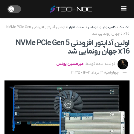
تک ناک
»
کامپیوتر و موبایل
»
سخت افزار
»
اولین آداپتور افزودنی NVMe PCIe Gen
5 x16 جهان رونمایی شد
اولین آداپتور افزودنی NVMe PCIe Gen 5
x16 جهان رونمایی شد
نوشته شده توسط
امیرحسین یونس
چهارشنبه 3 مرداد 1403 - 22:35