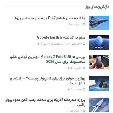
داغ‌ترین‌های روز
جنگنده نسل ششم F-47 در مسیر نخستین پرواز
12 مرداد 1405
سفر به گذشته با Google Earth
17 فروردین 1403 - به‌روزشده در 27 مهر 1404
بررسی Galaxy Z Fold8 Ultra ؛ بهترین گوشی تاشو
سامسونگ برای سال 2026
13 مرداد 1405
بهترین موتور برق برای کامپیوتر چیست؟ + راهنمای
کامل خرید
13 مرداد 1405
پروژه محرمانه آمریکا برای ساخت بمب‌افکن عمودپرواز
راکتی
12 مرداد 1405