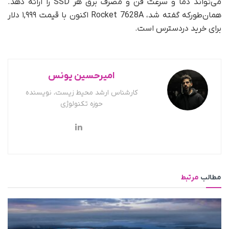
می‌تواند دما و سرعت فن و مصرف برق هر SSD را ارائه دهد.
همان‌طور‌که گفته شد، Rocket 7628A اکنون با قیمت ۱,۹۹۹ دلار
برای خرید در‌دسترس است.
امیرحسین یونس
کارشناس ارشد محیط زیست، نویسنده
حوزه تکنولوژی
مطالب
مرتبط