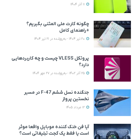
11 آذر 1404
چگونه کارت ملی المثنی بگیریم؟
+راهنمای کامل
20 تیر 1404 - به‌روزشده در 21 تیر 1404
پروتکل VLESS چیست و چه کاربردهایی
دارد؟
25 آذر 1402 - به‌روزشده در 27 مهر 1404
جنگنده نسل ششم F-47 در مسیر
نخستین پرواز
12 مرداد 1405
آیا فن خنک کننده موبایل واقعا موثر
است یا فقط یک گجت تبلیغاتی است؟