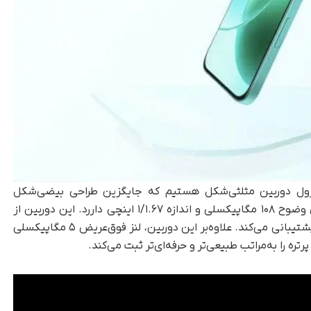
اژول دوربین مثلثی‌شکل هستیم که جایگزین طراحی بیضی‌شکل
مدل‌های قبلی شده است. دوربین اصلی این گوشی وضوح ۱۰۸ مگاپیکسلی و اندازه ۱/۱.۶۷ اینچی داررد. این دوربین از
زوم بدون افت کیفیت تا ۳ برابر و دیافراگم f/1.75 پشتیبانی می‌کند. علاوه‌بر این دوربین، لنز فوق‌عریض ۵ مگاپیکسلی
ه را به‌مراتب طبیعی‌تر و حرفه‌ای‌تر ثبت می‌کند.