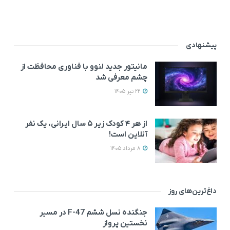
پیشنهادی
مانیتور جدید لنوو با فناوری محافظت از
چشم معرفی شد
22 تیر 1405
از هر ۴ کودک زیر ۵ سال ایرانی، یک نفر
آنلاین است!
8 مرداد 1405
داغ‌ترین‌های روز
جنگنده نسل ششم F-47 در مسیر
نخستین پرواز