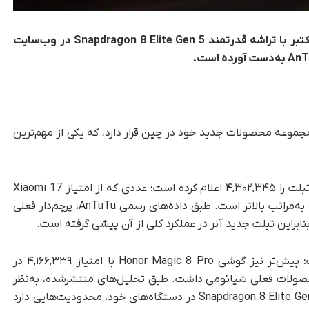
تبلت Honor MagicPad 3 Pro قبل از مراسم ۱۵ اکتبر با تراشه‌ قدرتمند Snapdragon 8 Elite Gen 5 در وب‌سایت
 مجموعه‌ محصولات جدید خود در چین قرار دارد، که یکی از مهم‌ترین
یکی از کاربران Weibo بالاترین امتیاز ثبت‌شده‌ این تبلت را ۴,۳۰۲,۳۴۵ اعلام کرده است؛ عددی که از امتیاز Xiaomi 17
Pro Max — که از همان تراشه استفاده می‌کند — به‌مراتب بالاتر است. طبق داده‌های رسمی AnTuTu، پرچم‌دار فعلی
این برتری فقط به تبلت MagicPad محدود نیست؛ پیش‌تر نیز گوشی Honor Magic 8 Pro با امتیاز ۴,۱۶۶,۳۳۹ در
از محصولات فعلی شیائومی داشت. طبق تحلیل‌های منتشرشده، به‌نظر
می‌رسد که شیائومی در نحوه‌ پیاده‌سازی تراشه‌ Snapdragon 8 Elite Gen 5 در دستگاه‌های خود، محدودیت‌هایی دارد