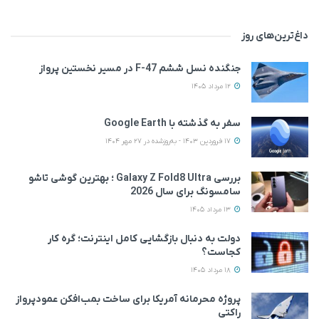
داغ‌ترین‌های روز
جنگنده نسل ششم F-47 در مسیر نخستین پرواز
12 مرداد 1405
سفر به گذشته با Google Earth
17 فروردین 1403 - به‌روزشده در 27 مهر 1404
بررسی Galaxy Z Fold8 Ultra ؛ بهترین گوشی تاشو
سامسونگ برای سال 2026
13 مرداد 1405
دولت به دنبال بازگشایی کامل اینترنت؛ گره کار
کجاست؟
18 مرداد 1405
پروژه محرمانه آمریکا برای ساخت بمب‌افکن عمودپرواز
راکتی