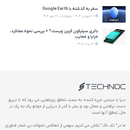
سفر به گذشته با Google Earth
17 فروردین 1403 - به‌روزشده در 27 مهر 1404
باتری سیلیکون کربن چیست؟ + بررسی نحوه عملکرد،
مزایا و معایب
13 مرداد 1405
دنیا با سرعتی خیره کننده به سمت تحقق رویاهایی می رود که تا دیروز
دست نیافتنی و محال بود و بشر با گذر از دریایی از موانع یک به یک در
حال تحقق آنها است.
ما در” تک ناک” تلاش می کنیم سهمی از انعکاس تحولات بی شمار فناوری