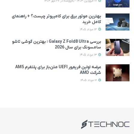
17 فروردین 1403 - به‌روزشده در 27 مهر 1404
بهترین موتور برق برای کامپیوتر چیست؟ + راهنمای
کامل خرید
13 مرداد 1405
بررسی Galaxy Z Fold8 Ultra ؛ بهترین گوشی تاشو
سامسونگ برای سال 2026
13 مرداد 1405
عرضه اولین فریم‌ور UEFI متن‌باز برای پلتفرم AM5
شرکت AMD
12 مرداد 1405