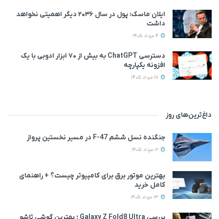
ایلان ماسک: پول در سال ۲۰۳۶ دیگر اهمیتی نخواهد
داشت
4 مرداد 1405
دسترسی ChatGPT به بیش از ۷۰ ابزار ادوبی با یک
افزونه یکپارچه
17 مرداد 1405
داغ‌ترین‌های روز
جنگنده نسل ششم F-47 در مسیر نخستین پرواز
12 مرداد 1405
بهترین موتور برق برای کامپیوتر چیست؟ + راهنمای
کامل خرید
13 مرداد 1405
بررسی Galaxy Z Fold8 Ultra ؛ بهترین گوشی تاشو