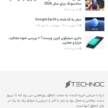
سامسونگ برای سال 2026
13 مرداد 1405
سفر به گذشته با Google Earth
17 فروردین 1403 - به‌روزشده در 27 مهر 1404
باتری سیلیکون کربن چیست؟ + بررسی نحوه عملکرد،
مزایا و معایب
13 مرداد 1405
دنیا با سرعتی خیره کننده به سمت تحقق رویاهایی می رود که تا دیروز
دست نیافتنی و محال بود و بشر با گذر از دریایی از موانع یک به یک در
حال تحقق آنها است.