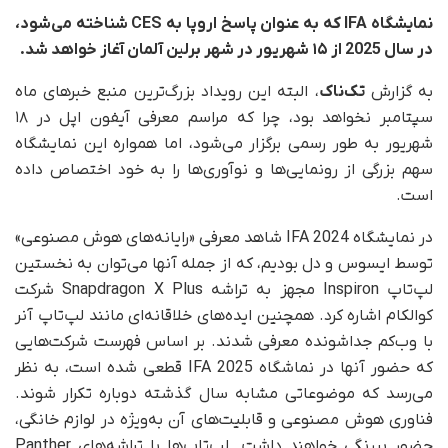
نمایشگاه IFA که به‌ عنوان پاسخ اروپا به CES شناخته می‌شود،
در سال 2025 از ۱۵ شهریور در شهر برلین آلمان آغاز خواهد شد.
به گزارش
تک‌ناک
، البته این رویداد بزرگ‌ترین منبع خبرهای ماه
سپتامبر نخواهد بود، چرا که مراسم معرفی آیفون اپل در ۱۸
شهریور به‌ طور رسمی برگزار می‌شود، اما همواره این نمایشگاه
سهم بزرگی از رونمایی‌ها و نوآوری‌ها را به خود اختصاص داده
است.
در نمایشگاه IFA 2024 شاهد معرفی «رایانه‌های هوش مصنوعی»
توسط ایسوس و دل بودیم، که از جمله آنها می‌توان به نخستین
لپ‌تاپ Inspiron مجهز به تراشه Snapdragon X Plus شرکت
کوالکام اشاره کرد. همچنین ایده‌های خلاقانه‌ای مانند لپ‌تاپ آنر
با وب‌کم جداشونده معرفی شدند. بر اساس فهرست شرکت‌هایی
که حضور آنها در نماشگاه IFA 2025 قطعی شده است، به نظر
می‌رسد که موضوعاتی مشابه سال گذشته دوباره تکرار شوند.
فناوری هوش مصنوعی و قابلیت‌های آن به‌ویژه در لوازم خانگی،
حضور پررنگی خواهند داشت. لپ‌تاپ‌ها با تراشه‌های Panther