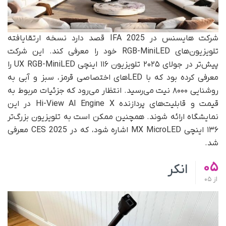
شرکت هایسنس در IFA 2025 قصد دارد نسخه ارتقایافته
تلویزیون‌های RGB-MiniLED خود را معرفی کند. این شرکت
پیش‌تر در جولای ۲۰۲۵ تلویزیون ۱۱۶ اینچی UX RGB-MiniLED را
معرفی کرده بود که با LEDهای اختصاصی قرمز، سبز و آبی به
روشنایی ۸۰۰۰ نیت می‌رسید. انتظار می‌رود که جزئیات مربوط به
قیمت و قابلیت‌های پردازنده Hi-View AI Engine X در این
نمایشگاه ارائه شوند. همچنین ممکن است به تلویزیون بزرگ‌تر
۱۳۶ اینچی MX MicroLED اشاره شود، که در CES 2025 معرفی
شد.
05
انکر
از
05