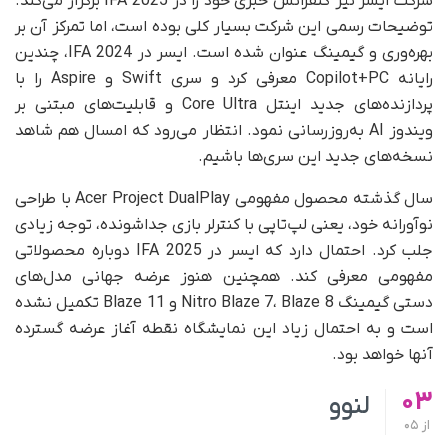
شرکت ایسر نیز کنفرانس خبری خود را در IFA 2025 برگزار می‌کند.
توضیحات رسمی این شرکت بسیار کلی بوده است، اما تمرکز آن بر
بهره‌وری و گیمینگ عنوان شده است. ایسر در IFA 2024، چندین
رایانه Copilot+PC معرفی کرد و سری Swift و Aspire را با
پردازنده‌های جدید اینتل Core Ultra و قابلیت‌های مبتنی بر
ویندوز AI به‌روزرسانی نمود. انتظار می‌رود که امسال هم شاهد
نسخه‌های جدید این سری‌ها باشیم.
سال گذشته محصول مفهومی Acer Project DualPlay با طراحی
نوآورانه خود، یعنی لپ‌تاپی با کنترلر بازی جداشونده، توجه زیادی
جلب کرد. احتمال دارد که ایسر در IFA 2025 دوباره محصولاتی
مفهومی معرفی کند. همچنین هنوز عرضه جهانی مدل‌های
دستی گیمینگ Nitro Blaze 7، Blaze 8 و Blaze 11 تکمیل نشده
است و به احتمال زیاد این نمایشگاه نقطه آغاز عرضه گسترده
آنها خواهد بود.
03
لنوو
از
05