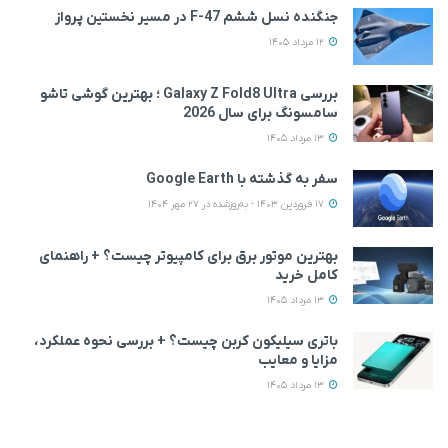
جنگنده نسل ششم F-47 در مسیر نخستین پرواز
12 مرداد 1405
بررسی Galaxy Z Fold8 Ultra ؛ بهترین گوشی تاشو
سامسونگ برای سال 2026
13 مرداد 1405
سفر به گذشته با Google Earth
17 فروردین 1403 - به‌روزشده در 27 مهر 1404
بهترین موتور برق برای کامپیوتر چیست؟ + راهنمای
کامل خرید
13 مرداد 1405
باتری سیلیکون کربن چیست؟ + بررسی نحوه عملکرد،
مزایا و معایب
13 مرداد 1405