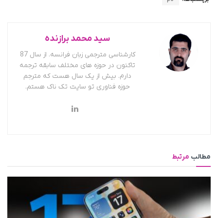
سید محمد برازنده
کارشناسی مترجمی زبان فرانسه. از سال 87
تاکنون در حوزه های مختلف سابقه ترجمه
دارم. بیش از یک سال هست که مترجم
حوزه فناوری تو سایت تک ناک هستم.
مطالب
مرتبط