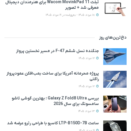
تبلت Wacom MovinkPad 11 برای هنرمندان دیجیتال
معرفی شد + تصویر
18 مرداد 1405 - به‌روزشده در 19 مرداد 1405
داغ‌ترین‌های روز
جنگنده نسل ششم F-47 در مسیر نخستین پرواز
12 مرداد 1405
پروژه محرمانه آمریکا برای ساخت بمب‌افکن عمودپرواز
راکتی
12 مرداد 1405
بررسی Galaxy Z Fold8 Ultra ؛ بهترین گوشی تاشو
سامسونگ برای سال 2026
13 مرداد 1405
ساعت LTP-B150D-7B کاسیو با طراحی رترو عرضه شد
19 مرداد 1405