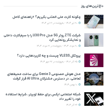
داغ‌ترین‌های روز
چگونه کارت ملی المثنی بگیریم؟ +راهنمای کامل
20 تیر 1404 - به‌روزشده در 21 تیر 1404
شرکت ZTE روتر 5G مدل U30 Pro را با سیم‌کارت داخلی
و نمایشگر رونمایی کرد
20 مرداد 1404 - به‌روزشده در 21 مرداد 1404
پروتکل VLESS چیست و چه کاربردهایی دارد؟
25 آذر 1402 - به‌روزشده در 27 مهر 1404
مدل هوش مصنوعی Genie 3 برای ساخت محیط‌های
تعاملی، در دسترس مشترکان AI Ultra قرار گرفت
10 بهمن 1404
شبکه اجتماعی ایکس برای حفظ توییتر، شرایط استفاده
خود را تغییر داد
26 آذر 1404