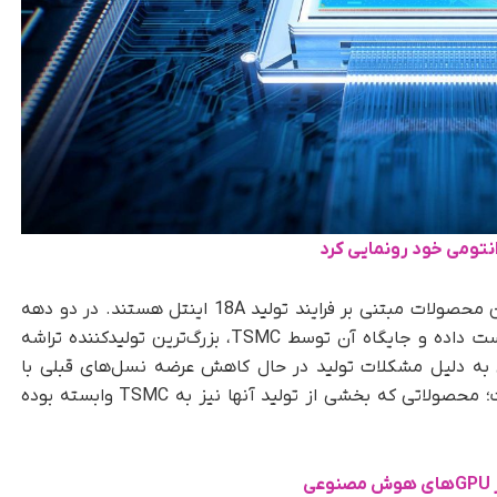
نتومی خود رونمایی کرد
پردازنده‌های Core و Core Ultra Series 3 نخستین محصولات مبتنی بر فرایند تولید 18A اینتل هستند. در دو دهه
گذشته، اینتل به‌ تدریج برتری فناوری خود را از دست داده و جایگاه آن توسط TSMC، بزرگ‌ترین تولیدکننده تراشه
ه‌ دلیل مشکلات تولید در حال کاهش عرضه نسل‌های قبلی با
نام‌های رمز Alder Lake و Raptor Lake بوده است؛ محصولاتی که بخشی از تولید آنها نیز به TSMC وابسته بوده
ی