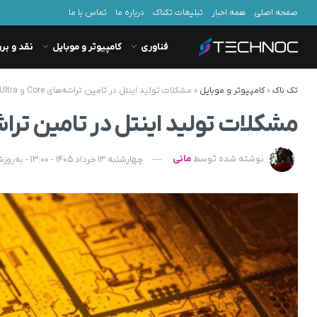
صفحه اصلی
همه اخبار
تبلیغات تکناک
درباره ما
تماس با ما
فناوری
کامپیوتر و موبایل
نقد و بر
تک ناک
»
کامپیوتر و موبایل
»
مشکلات تولید اینتل در تامین تراشه‌های Core و Core Ultra
مشکلات تولید اینتل در تامین تراشه‌های Core و 
نوشته شده توسط
مانی
چهارشنبه 13 خرداد 1405 - 13:00 - به‌روزشده در شنبه 16 خرداد 1405 - 09:01