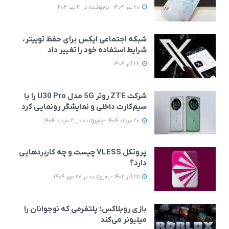
20 تیر 1404 - به‌روزشده در 21 تیر 1404
شبکه اجتماعی ایکس برای حفظ توییتر،
شرایط استفاده خود را تغییر داد
26 آذر 1404
شرکت ZTE روتر 5G مدل U30 Pro را با
سیم‌کارت داخلی و نمایشگر رونمایی کرد
20 مرداد 1404 - به‌روزشده در 21 مرداد 1404
پروتکل VLESS چیست و چه کاربردهایی
دارد؟
25 آذر 1402 - به‌روزشده در 27 مهر 1404
بازی روبلاکس؛ پلتفرمی که نوجوانان را
میلیونر می‌کند