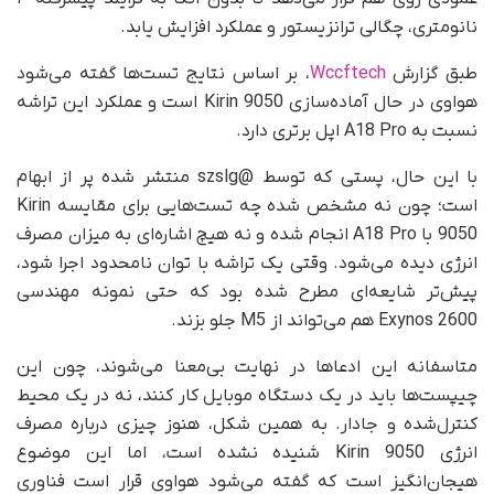
نانومتری، چگالی ترانزیستور و عملکرد افزایش یابد.
طبق گزارش
Wccftech
، بر اساس نتایج تست‌ها گفته می‌شود
هواوی در حال آماده‌سازی Kirin 9050 است و عملکرد این تراشه
نسبت به A18 Pro اپل برتری دارد.
با این حال، پستی که توسط @szslg منتشر شده پر از ابهام
است؛ چون نه مشخص شده چه تست‌هایی برای مقایسه Kirin
9050 با A18 Pro انجام شده و نه هیچ اشاره‌ای به میزان مصرف
انرژی دیده می‌شود. وقتی یک تراشه با توان نامحدود اجرا شود،
پیش‌تر شایعه‌ای مطرح شده بود که حتی نمونه مهندسی
Exynos 2600 هم می‌تواند از M5 جلو بزند.
متاسفانه این ادعاها در نهایت بی‌معنا می‌شوند، چون این
چیپست‌ها باید در یک دستگاه موبایل کار کنند، نه در یک محیط
کنترل‌شده و جادار. به همین شکل، هنوز چیزی درباره مصرف
انرژی Kirin 9050 شنیده نشده است، اما این موضوع
هیجان‌انگیز است که گفته می‌شود هواوی قرار است فناوری