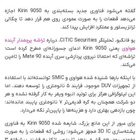
گفته می‌شود فناوری جدید بسته‌بندی به Kirin 9050 اجازه
می‌دهد قطعات را به صورت عمودی روی هم قرار دهد تا چگالی
ترانزیستور و عملکرد افزایش پیدا کند.
یو فانگبو، تحلیلگر CITIC Securities، درباره
تراشه پرچمدار آینده
هواوی
یعنی Kirin 9050 ادعای جسورانه‌ای مطرح کرده است؛
تراشه‌ای که احتمالا نیروی پردازشی سری آینده Mate 90 را تامین
می‌کند.
با اینکه بارها شنیده شده هواوی و SMIC توانسته‌اند با استفاده
از تجهیزات DUV موجود، فرایند ۵ نانومتری را توسعه دهند، اما
این لیتوگرافی هرگز برای تولید انبوه ویفر به کار گرفته نشده و هر
دو شرکت همچنان به گره قدیمی‌تر ۷ نانومتری پایبند مانده‌اند؛
چون بازدهی بهتری دارد و هزینه‌ها را پایین‌تر نگه می‌دارد.
برای عبور از این مانع بزرگ، شایعه شده Kirin 9050 به فناوری
پشته‌سازی 3D IC مجهز می‌شود؛ روشی که قطعات را به صورت
عمودی روی هم قرار می‌دهد تا بدون اتکا به فرایند پیشرفته ۳