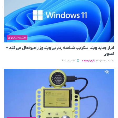
امنیت سایبری
ابزار جدید وینداسکرایب شناسه ردیابی ویندوز را غیرفعال می‌ کند +
تصویر
نوشته شده توسط
تارخ ترهنده
17 مرداد 1405