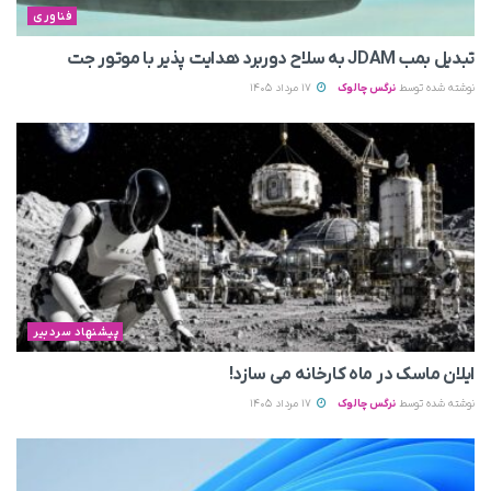
فناوری
تبدیل بمب JDAM به سلاح دوربرد هدایت پذیر با موتور جت
نوشته شده توسط
نرگس چالوک
17 مرداد 1405
پیشنهاد سردبیر
ایلان ماسک در ماه کارخانه می سازد!
نوشته شده توسط
نرگس چالوک
17 مرداد 1405