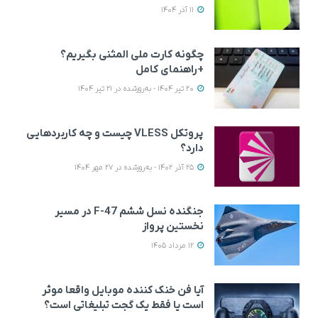
11 آذر 1404
چگونه کارت ملی المثنی بگیریم؟
+راهنمای کامل
20 تیر 1404 - به‌روزشده در 21 تیر 1404
پروتکل VLESS چیست و چه کاربردهایی
دارد؟
25 آذر 1402 - به‌روزشده در 27 مهر 1404
جنگنده نسل ششم F-47 در مسیر
نخستین پرواز
12 مرداد 1405
آیا فن خنک کننده موبایل واقعا موثر
است یا فقط یک گجت تبلیغاتی است؟