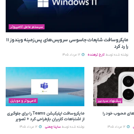
سیستم عامل کامپیوتر
مایکروسافت شایعات جاسوسی سرویس‌های پس‌زمینه ویندوز ۱۱
را رد کرد
نوشته شده توسط
تارخ ترهنده
12 مرداد 1405
پیشنهاد سردبیر
کامپیوتر و موبایل
ای محبوب خود را
مایکروسافت اپلیکیشن Teams را برای جلوگیری
از اشتباهات کاربران بازطراحی کرد + تصویر
12 مرداد 1405
نوشته شده توسط
ساینا چمنی
12 مرداد 1405