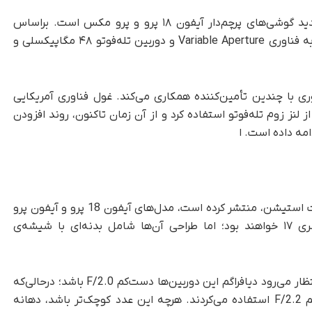
به گزارش تک‌ناک، اپل درحال آماده‌سازی نسل جدید گوشی‌های پرچم‌دار آیفون ۱۸ پرو و پرو مکس است. بر‌اساس
شایعات منتشرشده، این مدل‌ها برای نخستین بار به فناوری Variable Aperture و دوربین تله‌فوتو ۴۸ مگاپیکسلی و
ری با چندین تأمین‌کننده همکاری می‌کند. غول فناوری آمریکایی
س برای اولین‌بار از لنز زوم تله‌فوتو استفاده کرد و از آن زمان تاکنون، روند افزودن
مه داده است. ا
براساس اطلاعاتی که افشاگر خوش‌نام، دیجیتال چت استیشن، منتشر کرده است، مدل‌های آیفون 18 پرو و آیفون پرو
مکس از نظر اندازه نمایشگر مشابه مدل‌های سری ۱۷ خواهند بود؛ اما طراحی آن‌ها شامل بدنه‌ای با شیشه‌ی
اگرچه جزئیات فنی دقیق هنوز اعلام نشده است، انتظار می‌رود دیافراگم این دوربین‌ها دست‌کم F/2.0 باشد؛ در‌حالی‌که
دوربین‌های تله‌فوتو در مدل‌های پیشین از دیافراگم F/2.2 استفاده می‌کردند. هرچه این عدد کوچک‌تر باشد، دهانه