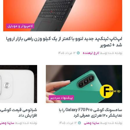
کامپیوتر و موبایل
لپ‌تاپ تینک‌پد جدید لنوو با کمتر از یک کیلو وزن راهی بازار اروپا
شد + تصویر
نوشته شده توسط
تارخ ترهنده
12 مرداد 1405
پیشنهاد سردبیر
سامسونگ گوشی Galaxy F70 Pro را با
شیائومی قیمت گوشی‌ه
نمایشگر ۱۲۰ هرتزی معرفی کرد
افزایش داد
نوشته شده توسط
ساینا چمنی
12 مرداد 1405
نوشته شده توسط
ساینا چمنی