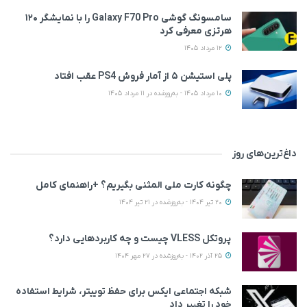
سامسونگ گوشی Galaxy F70 Pro را با نمایشگر ۱۲۰
هرتزی معرفی کرد
12 مرداد 1405
پلی استیشن ۵ از آمار فروش PS4 عقب افتاد
10 مرداد 1405 - به‌روزشده در 11 مرداد 1405
داغ‌ترین‌های روز
چگونه کارت ملی المثنی بگیریم؟ +راهنمای کامل
20 تیر 1404 - به‌روزشده در 21 تیر 1404
پروتکل VLESS چیست و چه کاربردهایی دارد؟
25 آذر 1402 - به‌روزشده در 27 مهر 1404
شبکه اجتماعی ایکس برای حفظ توییتر، شرایط استفاده
خود را تغییر داد