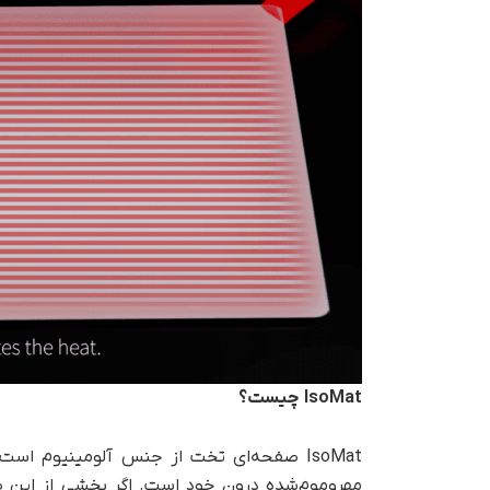
IsoMat
چیست؟
IsoMat صفحه‌ای تخت از جنس آلومینیوم است
مهروموم‌شده درون خود است. اگر بخشی از این ص