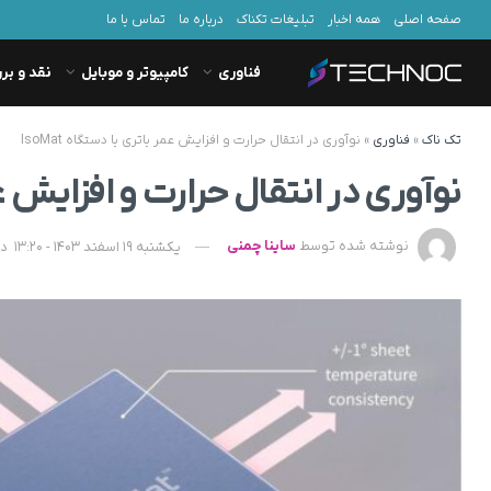
صفحه اصلی
همه اخبار
تبلیغات تکناک
درباره ما
تماس با ما
فناوری
کامپیوتر و موبایل
نقد و بر
تک ناک
»
فناوری
»
نوآوری در انتقال حرارت و افزایش عمر باتری با دستگاه IsoMat
نوآوری در انتقال حرارت و افزایش عمر ب
نوشته شده توسط
ساینا چمنی
یکشنبه 19 اسفند 1403 - 13:20
در