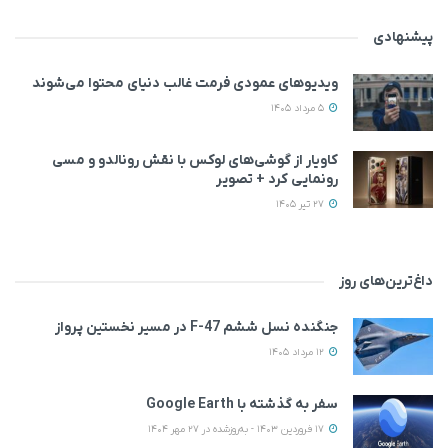
پیشنهادی
ویدیوهای عمودی فرمت غالب دنیای محتوا می‌شوند
5 مرداد 1405
کاویار از گوشی‌های لوکس با نقش رونالدو و مسی
رونمایی کرد + تصویر
27 تیر 1405
داغ‌ترین‌های روز
جنگنده نسل ششم F-47 در مسیر نخستین پرواز
12 مرداد 1405
سفر به گذشته با Google Earth
17 فروردین 1403 - به‌روزشده در 27 مهر 1404