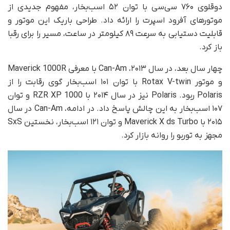
دوقلوی ۷۶۰ سی‌سی با توان ۵۲ اسب‌بخار، مفهوم جدیدی از
موتورهای آفرود اسپرت را ارائه داد. طراحی باریک این موتور و
قابلیت دستیابی به سرعت ۸۹ کیلومتر در ساعت، مسیر را برای رقبا
باز کرد.
چهار سال بعد، در سال ۲۰۱۳، Can-Am با معرفی Maverick 1000R
و موتور Rotax V-twin با توان ۱۰۱ اسب‌بخار گوی رقابت را از
Polaris ربود. Polaris نیز در سال ۲۰۱۴ با RZR XP 1000 و توان
۱۰۷ اسب‌بخار به این چالش پاسخ داد. در ادامه، Can-Am در سال
۲۰۱۵ با Maverick X ds Turbo و توان ۱۲۱ اسب‌بخار، نخستین SxS
مجهز به توربو را روانه بازار کرد.