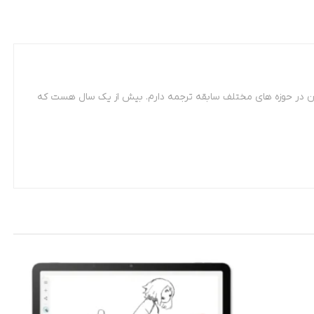
 مترجمی زبان فرانسه. از سال 87 تاکنون در حوزه های مختلف سابقه ترجمه دارم. بیش از یک سال هست که