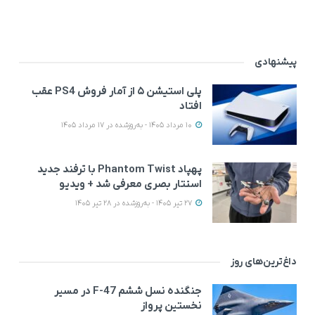
پیشنهادی
پلی استیشن ۵ از آمار فروش PS4 عقب
افتاد
10 مرداد 1405 - به‌روزشده در 17 مرداد 1405
پهپاد Phantom Twist با ترفند جدید
استتار بصری معرفی شد + ویدیو
27 تیر 1405 - به‌روزشده در 28 تیر 1405
داغ‌ترین‌های روز
جنگنده نسل ششم F-47 در مسیر
نخستین پرواز