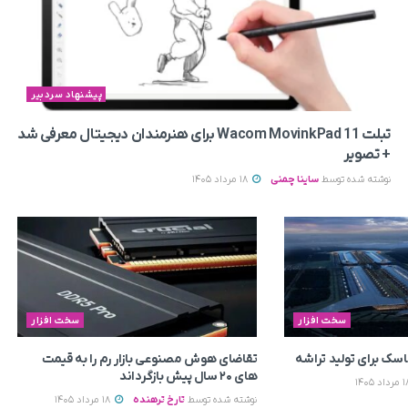
پیشنهاد سردبیر
تبلت Wacom MovinkPad 11 برای هنرمندان دیجیتال معرفی شد
+ تصویر
نوشته شده توسط
ساینا چمنی
18 مرداد 1405
سخت افزار
سخت افزار
ماسک برای تولید تراشه
تقاضای هوش مصنوعی بازار رم را به قیمت
های ۲۰ سال پیش بازگرداند
نوشته شده توسط
تارخ ترهنده
18 مرداد 1405