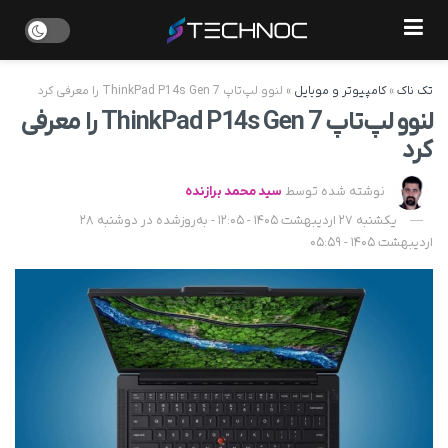
تک ناک
»
کامپیوتر و موبایل
»
لنوو لپ‌تاپ ThinkPad P14s Gen 7 را معرفی کرد
لنوو لپ‌تاپ ThinkPad P14s Gen 7 را معرفی
کرد
نوشته شده توسط
سید محمد برازنده
یکشنبه 27 اردیبهشت 1405 - 12:05 - به‌روزشده در دوشنبه 28
اردیبهشت 1405 - 05:59