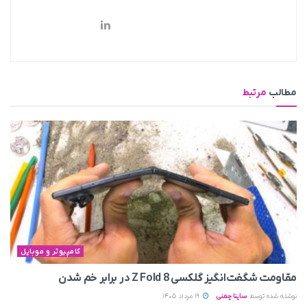
مطالب
مرتبط
کامپیوتر و موبایل
مقاومت شگفت‌انگیز گلکسی Z Fold 8 در برابر خم شدن
نوشته شده توسط
ساینا چمنی
19 مرداد 1405