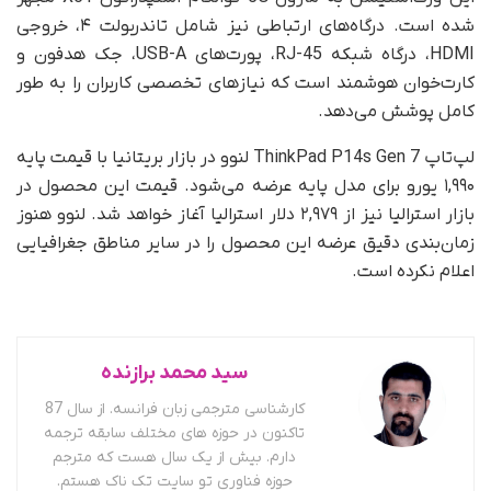
شده است. درگاه‌های ارتباطی نیز شامل تاندربولت ۴، خروجی
HDMI، درگاه شبکه RJ-45، پورت‌های USB-A، جک هدفون و
کارت‌خوان هوشمند است که نیازهای تخصصی کاربران را به طور
کامل پوشش می‌دهد.
لپ‌تاپ ThinkPad P14s Gen 7 لنوو در بازار بریتانیا با قیمت پایه
۱,۹۹۰ یورو برای مدل پایه عرضه می‌شود. قیمت این محصول در
بازار استرالیا نیز از ۲,۹۷۹ دلار استرالیا آغاز خواهد شد. لنوو هنوز
زمان‌بندی دقیق عرضه این محصول را در سایر مناطق جغرافیایی
اعلام نکرده است.
سید محمد برازنده
کارشناسی مترجمی زبان فرانسه. از سال 87
تاکنون در حوزه های مختلف سابقه ترجمه
دارم. بیش از یک سال هست که مترجم
حوزه فناوری تو سایت تک ناک هستم.