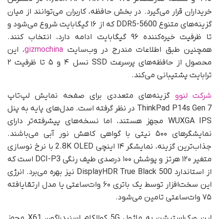
خریداران قرار می‌گیرد. در بخش حافظه، کاربران می‌توانند از میان
گزینه‌های متنوع DDR5-5600 که از ۱۶ گیگابایت شروع می‌شود و
تا ظرفیت خیره‌کننده ۹۶ گیگابایت ادامه دارد، انتخاب کنند.
همچنین طبق اطلاعات مندرج در وب‌سایت
gizmochina
، این
محصول از حافظه‌های پرسرعت SSD نسل ۴ و ۵ تا ظرفیت ۲
ترابایت پشتیبانی می‌کند.
شرکت لنوو
گزینه‌های متعددی برای صفحه نمایش لپ‌تاپ
ThinkPad P14s Gen 7 در نظر گرفته است. مدل‌های پایه به پنل
WUXGA IPS مجهز هستند، اما نسخه‌های پیشرفته‌تر دارای
نمایشگرهای ۵۰۰ نیتی با گواهی کاهش نور آبی می‌باشند.
جذاب‌ترین گزینه، نمایشگر ۱۴ اینچی 2.8K OLED با نرخ نوسازی
متغیر ۱۲۰ هرتز و پوشش ۱۰۰ درصدی طیف رنگی DCI-P3 است که
از استاندارد DisplayHDR True Black 500 نیز بهره می‌برد. انرژی
این سخت‌افزار توسط یک باتری ۶۰ وات‌ساعتی یا مدل ارتقایافته
۷۵ وات‌ساعتی تامین می‌شود.
این ورک‌استیشن به ماژول 5G کوالکام اسنپدراگون X61 مجهز