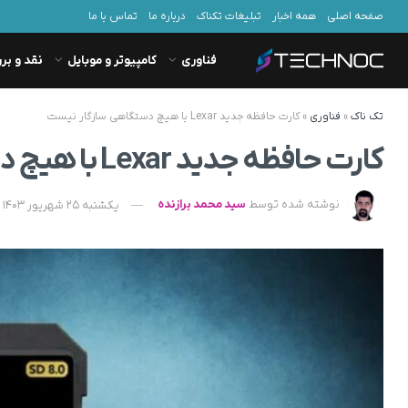
صفحه اصلی
همه اخبار
تبلیغات تکناک
درباره ما
تماس با ما
فناوری
کامپیوتر و موبایل
نقد و بر
تک ناک
»
فناوری
»
کارت حافظه جدید Lexar با هیچ دستگاهی سازگار نیست
کارت حافظه جدید Lexar با هیچ دستگاهی سازگار نیست
نوشته شده توسط
سید محمد برازنده
یکشنبه 25 شهریور 1403 - 14:51