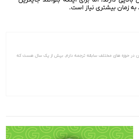
های SD 8.0 پتانسیل بالایی دارند، اما برای اینکه بتوانند جایگزین
 مترجمی زبان فرانسه. از سال 87 تاکنون در حوزه های مختلف سابقه ترجمه دارم. بیش از یک سال هست که