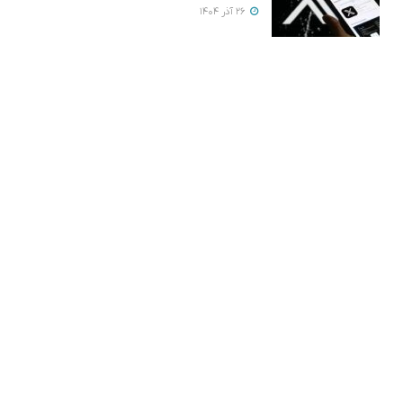
26 آذر 1404