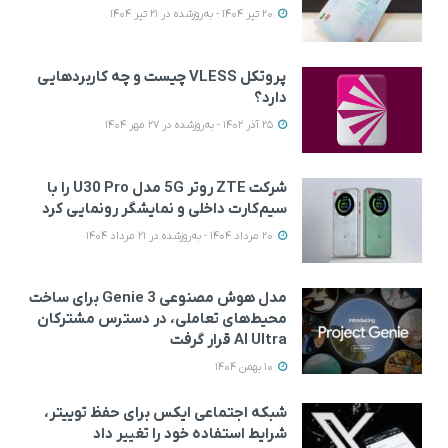
20 تیر 1404 - به‌روزشده در 21 تیر 1404
پروتکل VLESS چیست و چه کاربردهایی
دارد؟
25 آذر 1402 - به‌روزشده در 27 مهر 1404
شرکت ZTE روتر 5G مدل U30 Pro را با
سیم‌کارت داخلی و نمایشگر رونمایی کرد
20 مرداد 1404 - به‌روزشده در 21 مرداد 1404
مدل هوش مصنوعی Genie 3 برای ساخت
محیط‌های تعاملی، در دسترس مشترکان
AI Ultra قرار گرفت
10 بهمن 1404
شبکه اجتماعی ایکس برای حفظ توییتر،
شرایط استفاده خود را تغییر داد