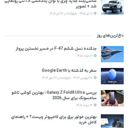
شاسی‌بلند جدید چری با توان یدک‌کشی ۱.۸ تنی رونمایی
شد + تصویر
21 تیر 1405 - به‌روزشده در 22 تیر 1405
داغ‌ترین‌های روز
جنگنده نسل ششم F-47 در مسیر نخستین پرواز
12 مرداد 1405
سفر به گذشته با Google Earth
17 فروردین 1403 - به‌روزشده در 27 مهر 1404
بررسی Galaxy Z Fold8 Ultra ؛ بهترین گوشی تاشو
سامسونگ برای سال 2026
13 مرداد 1405
بهترین موتور برق برای کامپیوتر چیست؟ + راهنمای
کامل خرید