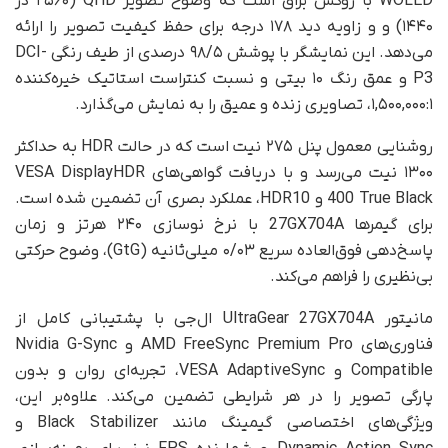
WOLED با روکش براق است که وضوح تصویر QHD (۲۵۶۰ در
۱۴۴۰) و و زاویه دید ۱۷۸ درجه برای حفظ کیفیت تصویر را ارائه
می‌دهد. این نمایشگر با پوشش ۹۸/۵ درصدی از طیف رنگی DCI-
P3 و عمق رنگ ۱۰ بیتی و نسبت کنتراست استاتیک خیره‌کننده
۱,۵۰۰,۰۰۰:۱، تصاویری زنده و عمیق را به نمایش می‌گذارد.
روشنایی معمول پنل ۲۷۵ نیت است که در حالت HDR به حداکثر
۱۳۰۰ نیت می‌رسد و با دریافت گواهی‌های VESA DisplayHDR
400 True Black و HDR10، عملکرد بصری آن تضمین شده است.
برای گیمرها 27GX704A با نرخ نوسازی ۲۴۰ هرتز و زمان
پاسخ‌دهی فوق‌العاده سریع ۰/۰۳ میلی‌ثانیه (GtG)، وضوح حرکتی
بی‌نظیری را فراهم می‌کند.
مانیتور UltraGear 27GX704A ال‌جی با پشتیبانی کامل از
فناوری‌های AMD FreeSync Premium Pro و Nvidia G-Sync
Compatible و VESA AdaptiveSync، تجربه‌ای روان و بدون
پارگی تصویر را در هر شرایطی تضمین می‌کند. علاوه‌بر این،
ویژگی‌های اختصاصی گیمینگ مانند Black Stabilizer و