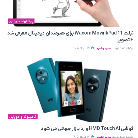
پیشنهاد سردبیر
تبلت Wacom MovinkPad 11 برای هنرمندان دیجیتال معرفی شد
+ تصویر
نوشته شده توسط
ساینا چمنی
18 مرداد 1405
کامپیوتر و موبایل
گوشی HMD Touch AI وارد بازار جهانی می‌ شود
نوشته شده توسط
ساینا چمنی
18 مرداد 1405