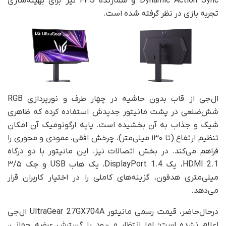
Dynamic Action Sync و شمارنده FPS نیز برای بهینه‌سازی
تجربه بازی در نظر گرفته شده است.
ال‌جی از قاب بدون حاشیه در چهار طرف و نورپردازی RGB
شش‌ضلعی در پشت مانیتور جدیدش استفاده کرده که ظاهری
شیک و جذاب به آن بخشیده است. پایه ارگونومیک آن امکان
تنظیم ارتفاع (تا ۱۳۰ میلی‌متر)، چرخش افقی، عمودی و محوری را
فراهم می‌کند. در بخش اتصالات نیز، این مانیتور با دو درگاه
HDMI 2.1، یک DisplayPort 1.4، یک هاب USB و جک ۳/۵
میلی‌متری هدفون، گزینه‌های کاملی را در اختیار کاربران قرار
می‌دهد.
در‌حال‌حاضر، قیمت‌ رسمی مانیتور UltraGear 27GX704A ال‌جی
اعلام نشده است؛ اما انتظار می‌رود با گسترش عرضه جهانی،