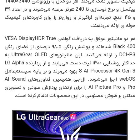
کیفیت تصویر کمک می‌کند. هر دو مدل با رزولوشن 3440×1440
پیکسل و نرخ نوسازی تا 240 هرتز عرضه می‌شوند و در ابعاد ۳۹
و ۴۵ اینچ، تجربه‌ای فراگیرتر و روان‌تر را برای کاربردهای گیمینگ
حرفه‌ای ارائه می‌دهند.
هر دو مانیتور موفق به دریافت گواهی VESA DisplayHDR True
Black 400 شده‌اند و پوشش رنگی ۹۸.۵ درصدی از فضای رنگی
DCI-P3 را ارائه می‌کنند. این مانیتورهای UltraGear OLED به
حداکثر روشنایی ۱۳۰۰ نیت دست می‌یابند و از پردازنده LG Alpha
8 AI Processor 4K Gen 3 بهره می‌برند و بر پایه سیستم‌عامل
webOS اجرا می‌شوند. ال‌جی همچنین فناوری‌های AI Sound
Pro و AI Picture Pro را برای ارتقای پردازش صوتی و تصویری
مبتنی بر هوش مصنوعی در این محصولات ادغام کرده است.