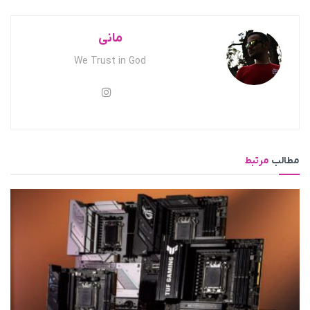
مانی
We Trust in God
مطالب
مرتبط