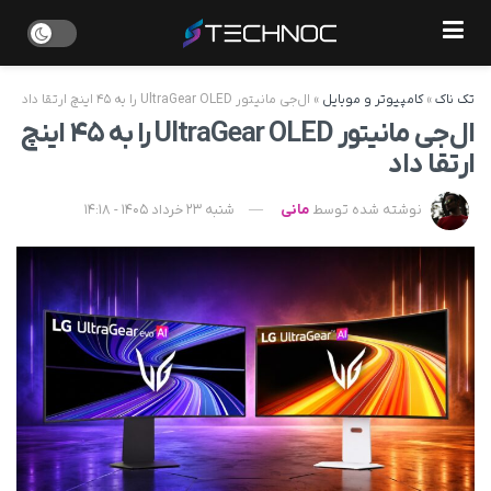
تک ناک
»
کامپیوتر و موبایل
»
ال‌جی مانیتور UltraGear OLED را به ۴۵ اینچ ارتقا داد
ال‌جی مانیتور UltraGear OLED را به ۴۵ اینچ
ارتقا داد
نوشته شده توسط
مانی
شنبه 23 خرداد 1405 - 14:18