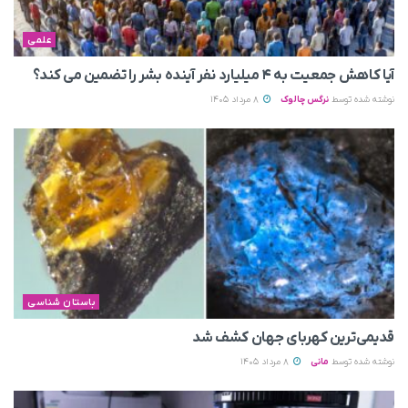
علمی
آیا کاهش جمعیت به ۴ میلیارد نفر آینده بشر را تضمین می‌ کند؟
نوشته شده توسط
نرگس چالوک
8 مرداد 1405
باستان شناسی
قدیمی‌ترین کهربای جهان کشف شد
نوشته شده توسط
مانی
8 مرداد 1405