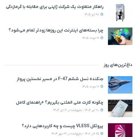
راهکار متفاوت یک شرکت ژاپنی برای مقابله با گرمازدگی
28 تیر 1405
چرا بسته‌های اینترنت این روزها زودتر تمام می‌شود؟
12 مرداد 1405
داغ‌ترین‌های روز
جنگنده نسل ششم F-47 در مسیر نخستین پرواز
12 مرداد 1405
چگونه کارت ملی المثنی بگیریم؟ +راهنمای کامل
20 تیر 1404 - به‌روزشده در 21 تیر 1404
پروتکل VLESS چیست و چه کاربردهایی دارد؟
25 آذر 1402 - به‌روزشده در 27 مهر 1404