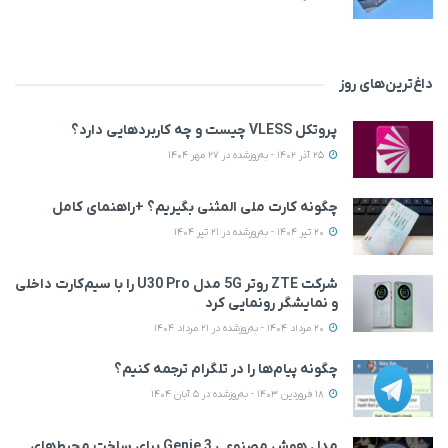
داغ‌ترین‌های روز
پروتکل VLESS چیست و چه کاربردهایی دارد؟
25 آذر 1402 - به‌روزشده در 27 مهر 1404
چگونه کارت ملی المثنی بگیریم؟ +راهنمای کامل
20 تیر 1404 - به‌روزشده در 21 تیر 1404
شرکت ZTE روتر 5G مدل U30 Pro را با سیم‌کارت داخلی
و نمایشگر رونمایی کرد
20 مرداد 1404 - به‌روزشده در 21 مرداد 1404
چگونه پیام‌ها را در تلگرام ترجمه کنیم؟
18 فروردین 1403 - به‌روزشده در 5 آبان 1404
مدل هوش مصنوعی Genie 3 برای ساخت محیط‌های