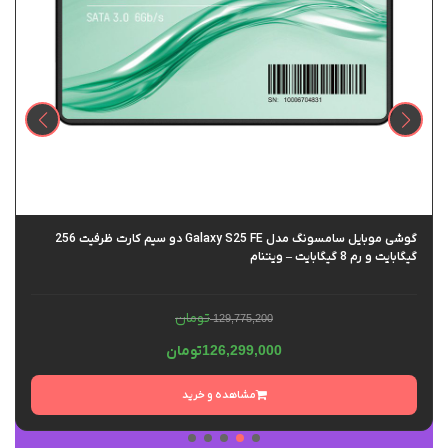
گوشی موبایل سامسونگ مدل Galaxy S25 FE دو سیم کارت ظرفیت 256
گیگابایت و رم 8 گیگابایت – ویتنام
تومان
129,775,200
126,299,000
تومان
مشاهده و خرید