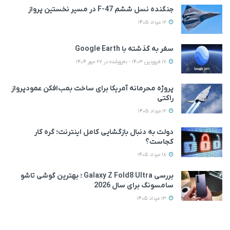
جنگنده نسل ششم F-47 در مسیر نخستین پرواز
12 مرداد 1405
سفر به گذشته با Google Earth
17 فروردین 1403 - به‌روزشده در 27 مهر 1404
پروژه محرمانه آمریکا برای ساخت بمب‌افکن عمودپرواز
راکتی
12 مرداد 1405
دولت به دنبال بازگشایی کامل اینترنت؛ گره کار
کجاست؟
18 مرداد 1405
بررسی Galaxy Z Fold8 Ultra ؛ بهترین گوشی تاشو
سامسونگ برای سال 2026
13 مرداد 1405