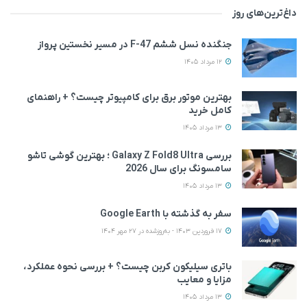
داغ‌ترین‌های روز
جنگنده نسل ششم F-47 در مسیر نخستین پرواز
12 مرداد 1405
بهترین موتور برق برای کامپیوتر چیست؟ + راهنمای
کامل خرید
13 مرداد 1405
بررسی Galaxy Z Fold8 Ultra ؛ بهترین گوشی تاشو
سامسونگ برای سال 2026
13 مرداد 1405
سفر به گذشته با Google Earth
17 فروردین 1403 - به‌روزشده در 27 مهر 1404
باتری سیلیکون کربن چیست؟ + بررسی نحوه عملکرد،
مزایا و معایب
13 مرداد 1405