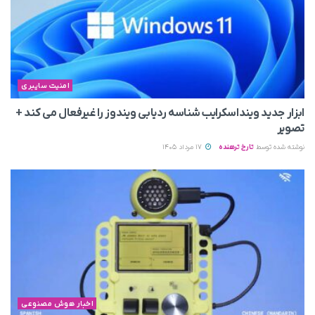
امنیت سایبری
ابزار جدید وینداسکرایب شناسه ردیابی ویندوز را غیرفعال می‌ کند +
تصویر
نوشته شده توسط
تارخ ترهنده
17 مرداد 1405
اخبار هوش مصنوعی