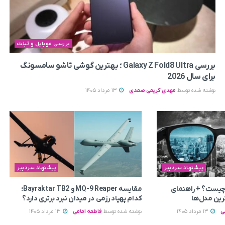
بررسی موبایل و تبلت
بررسی Galaxy Z Fold8 Ultra ؛ بهترین گوشی تاشو سامسونگ
برای سال 2026
نوشته شده توسط
مهدی کریمی صمدی
13 مرداد 1405
پیشنهاد سردبیر
پیشنهاد سردبیر
چیست؟ + راهنمای
مقایسه MQ-9 Reaper و Bayraktar TB2؛
رین مدل‌ها
کدام پهپاد رزمی در میدان نبرد برتری دارد؟
ی
13 مرداد 1405
نوشته شده توسط
فاطمه امامی
13 مرداد 1405