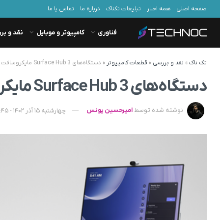
صفحه اصلی
همه اخبار
تبلیغات تکناک
درباره ما
تماس با ما
فناوری
کامپیوتر و موبایل
نقد و بر
تک ناک
»
نقد و بررسی
»
قطعات کامپیوتر
»
دستگاه‌های Surface Hub 3 مایکروسافت عرضه شد
دستگاه‌های Surface Hub 3 مایکروسافت عرضه شد
نوشته شده توسط
امیرحسین یونس
چهارشنبه 15 آذر 1402 - 18:45