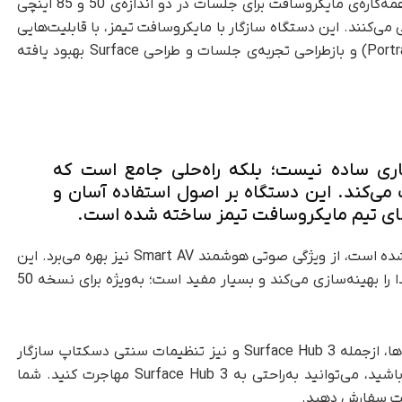
می‌نویسد که جدیدترین دستگاه همه‌کاره‌ی مایکروسافت برای جلسات در دو اندازه‌ی 50 و 85 اینچی
ه هر دو از رزولوشن 4k پشتیبانی می‌کنند. این دستگاه سازگار با مایکروسافت تیمز، با قابلیت‌هایی
همچون Smart Rotation و حالت پرتره (Portrait Mode) و بازطراحی تجربه‌ی جلسات و طراحی Surface بهبود یافته
ا ابزار همکاری ساده نیست؛ بلکه راه‌حلی جامع است که
 می‌کند. این دستگاه بر اصول استفاده آسان و
ق‌های تیم مایکروسافت تیمز ساخته شده است.
Surface Hub 3 که در ماه سپتامبر امسال معرفی شده است، از ویژگی صوتی هوشمند Smart AV نیز بهره می‌برد. این
ویژگی بر‌اساس جهت دستگاه (عمودی یا افقی)، صدا را بهینه‌سازی می‌کند و بسیار مفید است؛ به‌ویژه برای نسخه 50
اکنون Teams Rooms روی ویندوز با انواع دستگاه‌ها، از‌جمله Surface Hub 3 و نیز تنظیمات سنتی دسکتاپ سازگار
است. همچنین، اگر قبلاً Surface Hub 2S داشته باشید، می‌توانید به‌راحتی به Surface Hub 3 مهاجرت کنید. شما