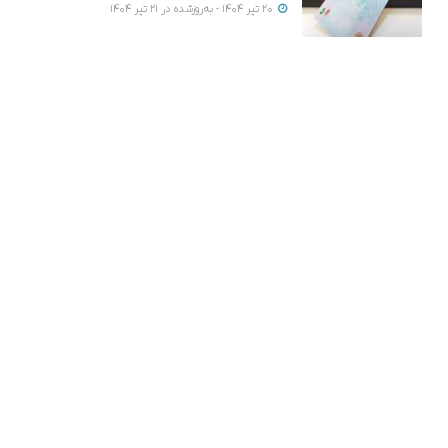
20 تیر 1404 - به‌روزشده در 21 تیر 1404