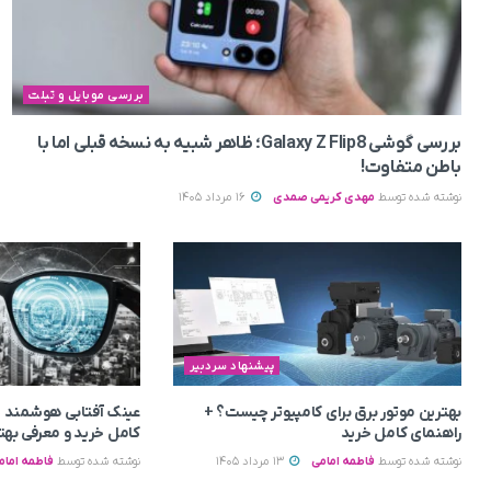
بررسی موبایل و تبلت
بررسی گوشی Galaxy Z Flip8؛ ظاهر شبیه به نسخه قبلی اما با
باطن متفاوت!
نوشته شده توسط
مهدی کریمی صمدی
16 مرداد 1405
پیشنهاد سردبیر
بهترین موتور برق برای کامپیوتر چیست؟ +
عینک آفتابی هوشمند 
راهنمای کامل خرید
کامل خرید و معرفی بهت
نوشته شده توسط
فاطمه امامی
13 مرداد 1405
نوشته شده توسط
فاطمه امام