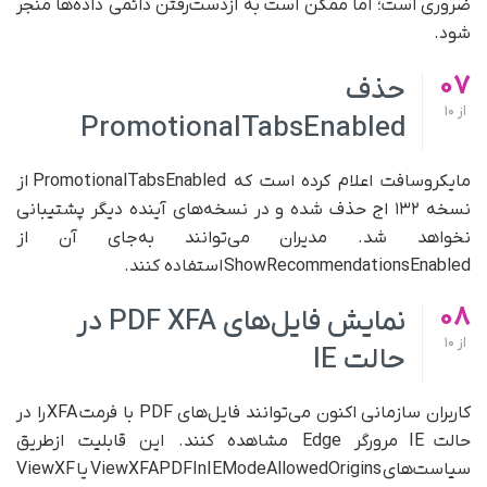
ضروری است؛ اما ممکن است به از‌دست‌رفتن دائمی داده‌ها منجر
شود.
07
حذف
از
10
PromotionalTabsEnabled
مایکروسافت اعلام کرده است که PromotionalTabsEnabled از
نسخه ۱۳۲ اج حذف شده و در نسخه‌های آینده دیگر پشتیبانی
نخواهد شد. مدیران می‌توانند به‌جای آن از
ShowRecommendationsEnabled استفاده کنند.
08
نمایش فایل‌های PDF XFA در
از
10
حالت IE
کاربران سازمانی اکنون می‌توانند فایل‌های PDF با فرمت XFA را در
حالت IE مرورگر Edge مشاهده کنند. این قابلیت ازطریق
سیاست‌های ViewXFAPDFInIEModeAllowedOrigins یا ViewXF