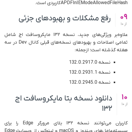
APDFInIEModeAllowedFileHash کاربردی است.
09
رفع مشکلات و بهبودهای جزئی
از
10
علاوه‌بر ویژگی‌های جدید، نسخه ۱۳۲ مایکروسافت اج شامل
تمامی اصلاحات و بهبودهای نسخه‌های قبلی کانال Dev در سه
هفته گذشته است؛ از‌جمله:
نسخه 132.0.2917.0
نسخه 132.0.2931.1
نسخه 132.0.2945.0
10
دانلود نسخه بتا مایکروسافت اج
از
10
۱۳۲
کاربران می‌توانند نسخه ۱۳۲ بتای مرورگر Edge را برای
سیستم‌عامل‌های ویندوز و macOS و لینوکس از وبسایت Edge