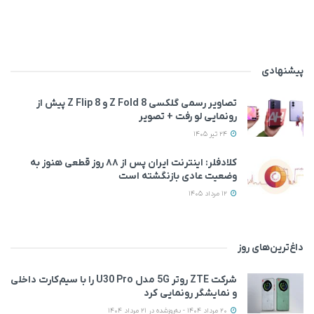
پیشنهادی
تصاویر رسمی گلکسی Z Fold 8 و Z Flip 8 پیش از
رونمایی لو رفت + تصویر
24 تیر 1405
کلادفلر: اینترنت ایران پس از ۸۸ روز قطعی هنوز به
وضعیت عادی بازنگشته است
12 مرداد 1405
داغ‌ترین‌های روز
شرکت ZTE روتر 5G مدل U30 Pro را با سیم‌کارت داخلی
و نمایشگر رونمایی کرد
20 مرداد 1404 - به‌روزشده در 21 مرداد 1404