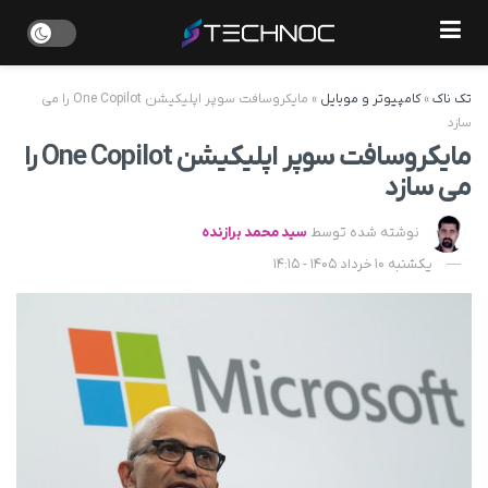
تک ناک
»
کامپیوتر و موبایل
»
مایکروسافت سوپر اپلیکیشن One Copilot را می
سازد
مایکروسافت سوپر اپلیکیشن One Copilot را
می سازد
نوشته شده توسط
سید محمد برازنده
یکشنبه 10 خرداد 1405 - 14:15