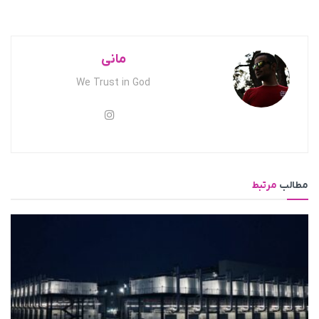
مانی
We Trust in God
مطالب
مرتبط