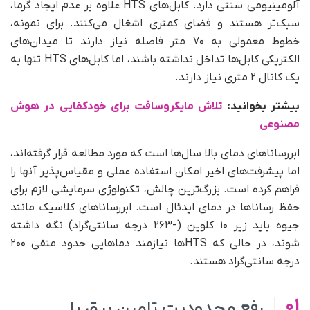
آلومینیومی سنتی دارد. کابل‌های HTS علاوه بر عدم ایجاد گرما،
سبک‌تر هستند و فضای کمتری اشغال می‌کنند. برای نمونه،
خطوط معمولی به ۷۰ متر فاصله نیاز دارند تا میدان‌های
الکتریکی کابل‌ها تداخل نداشته باشند، اما کابل‌های HTS تنها به
یک کانال ۲ متری نیاز دارند.
بیشتر بخوانید:
تلاش مایکروسافت برای خودکفایی در هوش
مصنوعی
ابررساناهای دمای بالا سال‌ها است که مورد مطالعه قرار گرفته‌اند،
اما پیشرفت‌های اخیر امکان استفاده عملی و مقیاس‌پذیر آنها را
فراهم کرده است. بزرگ‌ترین چالش، تکنولوژی سرمایشی لازم برای
حفظ رساناها در دمای ایدئال است. ابررساناهای کلاسیک مانند
جیوه باید زیر ۱۰ کلوین (-۲۶۳ درجه سانتی‌گراد) نگه داشته
شوند، در حالی که HTSها نیازمند دماهایی حدود منفی ۲۰۰
درجه سانتی‌گراد هستند.
01
رفع محدودیت تامین برق با