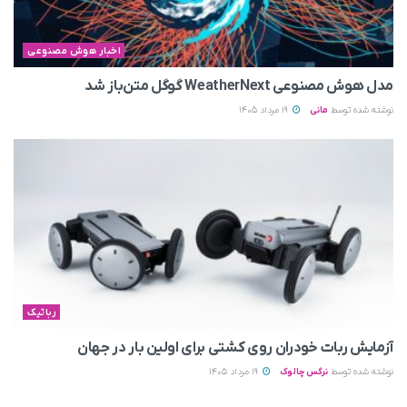
اخبار هوش مصنوعی
مدل هوش مصنوعی WeatherNext گوگل متن‌باز شد
نوشته شده توسط
مانی
19 مرداد 1405
رباتیک
آزمایش ربات خودران روی کشتی برای اولین بار در جهان
نوشته شده توسط
نرگس چالوک
19 مرداد 1405